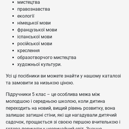
мистецтва
правознавства
екології
німецької мови
французької мови
іспанської мови
російської мови
креслення
образотворчого мистецтва
художньої культури.
Усі ці посібники ви можете знайти у нашому каталозі
та замовити за низькою ціною.
Підручники 5 клас – це особлива межа між
молодшою і середньою школою, коли дитина
переходить на новий, вищий рівень розвитку, вона
залишає затишні стіни, які ще нагадували дитячий
садочок, прощається зі своєю першою вчителькою і
готова поринути у незвичайний світ. Значно