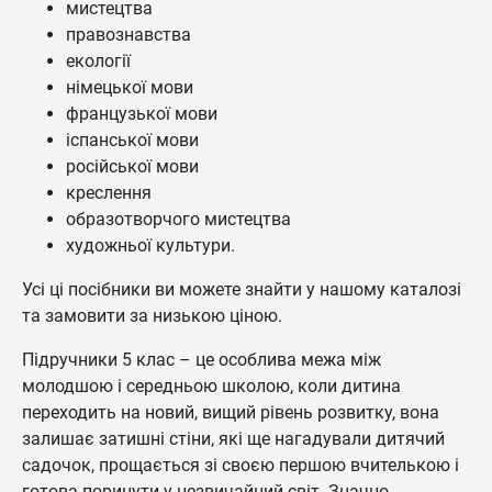
мистецтва
правознавства
екології
німецької мови
французької мови
іспанської мови
російської мови
креслення
образотворчого мистецтва
художньої культури.
Усі ці посібники ви можете знайти у нашому каталозі
та замовити за низькою ціною.
Підручники 5 клас – це особлива межа між
молодшою і середньою школою, коли дитина
переходить на новий, вищий рівень розвитку, вона
залишає затишні стіни, які ще нагадували дитячий
садочок, прощається зі своєю першою вчителькою і
готова поринути у незвичайний світ. Значно