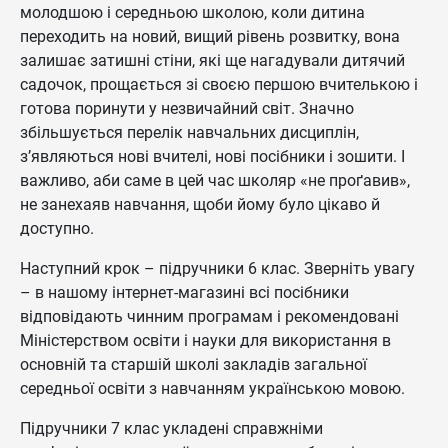
молодшою і середньою школою, коли дитина
переходить на новий, вищий рівень розвитку, вона
залишає затишні стіни, які ще нагадували дитячий
садочок, прощається зі своєю першою вчителькою і
готова поринути у незвичайний світ. Значно
збільшується перелік навчальних дисциплін,
з’являються нові вчителі, нові посібники і зошити. І
важливо, аби саме в цей час школяр «не проґавив»,
не занехаяв навчання, щоби йому було цікаво й
доступно.
Наступний крок – підручники 6 клас. Зверніть увагу
– в нашому інтернет-магазині всі посібники
відповідають чинним програмам і рекомендовані
Міністерством освіти і науки для використання в
основній та старшій школі закладів загальної
середньої освіти з навчанням українською мовою.
Підручники 7 клас укладені справжніми