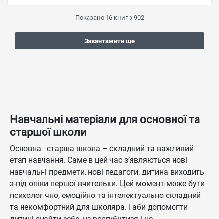
Показано
16
книг з
902
Завантажити ще
Навчальні матеріали для основної та
старшої школи
Основна і старша школа – складний та важливий
етап навчання. Саме в цей час з’являються нові
навчальні предмети, нові педагоги, дитина виходить
з-під опіки першої вчительки. Цей момент може бути
психологічно, емоційно та інтелектуально складний
та некомфортний для школяра. І аби допомогти
дитині знайти себе, не розгубитися і не