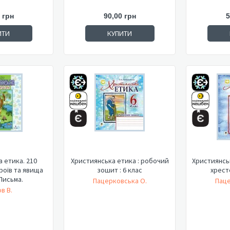
 грн
90,00 грн
5
ИТИ
КУПИТИ
 етика. 210
Християнська етика : робочий
Християнськ
роїв та явища
зошит : 6 клас
хресто
Письма.
Пацерковська О.
Паце
ов В.