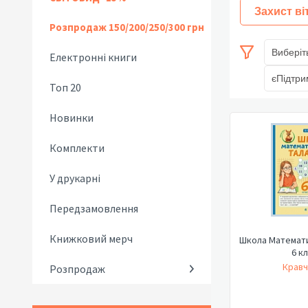
Захист ві
Розпродаж 150/200/250/300 грн
Виберіт
Електронні книги
єПідтри
Топ 20
Новинки
Комплекти
У друкарні
Передзамовлення
Книжковий мерч
Школа Математи
6 к
Кравч
Розпродаж