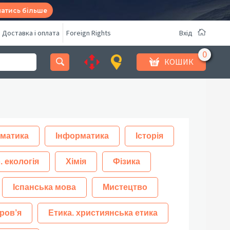
натись більше
Доставка і оплата
Foreign Rights
Вхід
КОШИК
матика
Інформатика
Історія
. екологія
Хімія
Фізика
Іспанська мова
Мистецтво
ров’я
Етика. християнська етика