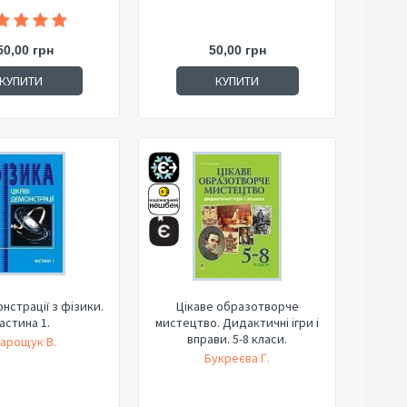
50,00 грн
50,00 грн
КУПИТИ
КУПИТИ
онстрації з фізики.
Цікаве образотворче
астина 1.
мистецтво. Дидактичні ігри і
вправи. 5-8 класи.
арощук В.
Букреєва Г.