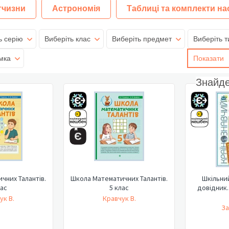
тчизни
Астрономія
Таблиці та комплекти на
ь серію
Виберіть клас
Виберіть предмет
Виберіть т
мка
Показати
Знайд
чних Талантів.
Школа Математичних Талантів.
Шкільни
лас
5 клас
довідник.
ук В.
Кравчук В.
За