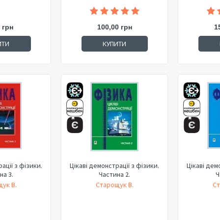
 грн
100,00 грн
1
ИТИ
КУПИТИ
ації з фізики.
Цікаві демонстрації з фізики.
Цікаві дем
на 3.
Частина 2.
Ч
ук В.
Старощук В.
Ст