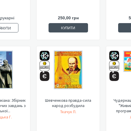
друкарні
250,00 грн
5
КУПИТИ
ЯНУТИ
кіана: Збірник
Шевченкова правда-сила
Чудернац
рчих завдань з
народ розбудила
"Живий
ької...
програм
Ткачук П.
ька Г.