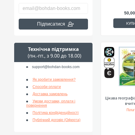
50,00
КУП
Підписатися
Технічна підтримка
(пн.-пт., з 9.00 до 18.00)
support@bohdan-books.com
Як зробити замовлення?
Способи оплати
Доставка замовлень
Цікава географі
Умови доставки, оплати і
вчит
повернення
Піла
Політика конфіденційності
Публічний договір (Оферта)