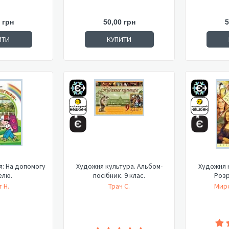
 грн
50,00 грн
5
ИТИ
КУПИТИ
я: На допомогу
Художня культура. Альбом-
Художня к
елю.
посібник. 9 клас.
Розр
т Н.
Трач С.
Миро