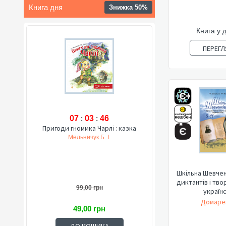
Книга дня
Знижка 50%
Книга у 
ПЕРЕГЛ
07
:
03
:
45
Пригоди гномика Чарлі : казка
Мельничук Б. І.
Шкільна Шевчен
диктантів і тво
99,00 грн
українс
Домарец
49,00 грн