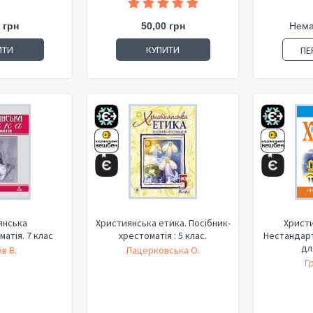
 грн
50,00 грн
Нема
ИТИ
КУПИТИ
ПЕ
янська
Християнська етика. Посібник-
Христи
атія. 7 клас
хрестоматія : 5 клас.
Нестандарт
дл
ов В.
Пацерковська О.
Г