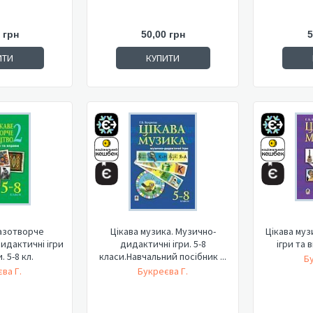
 грн
50,00 грн
5
ИТИ
КУПИТИ
азотворче
Цікава музика. Музично-
Цікава муз
Дидактичні ігри
дидактичні ігри. 5-8
ігри та 
. 5-8 кл.
класи.Навчальний посібник ...
Б
ва Г.
Букреєва Г.