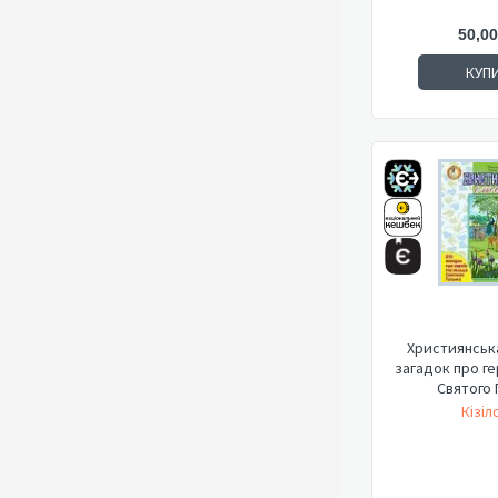
50,00
КУП
Християнська
загадок про ге
Святого 
Кізіл