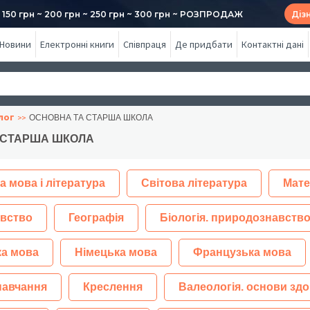
50 грн ~ 200 грн ~ 250 грн ~ 300 грн ~ РОЗПРОДАЖ
Діз
Новини
Електронні книги
Співпраця
Де придбати
Контактні дані
лог
ОСНОВНА ТА СТАРША ШКОЛА
 СТАРША ШКОЛА
а мова і література
Світова література
Мате
вство
Географія
Біологія. природознавство
ка мова
Німецька мова
Французька мова
навчання
Креслення
Валеологія. основи здо