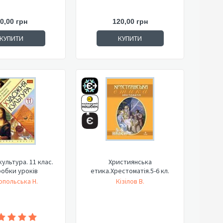
0,00 грн
120,00 грн
КУПИТИ
КУПИТИ
ультура. 11 клас.
Християнська
обки уроків
етика.Хрестоматія.5-6 кл.
польська Н.
Кізілов В.