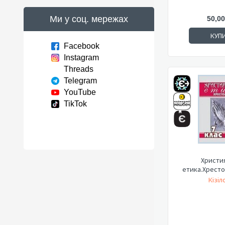
Ми у соц. мережах
50,00
КУП
Facebook
Instagram
Threads
Telegram
YouTube
TikTok
Христи
етика.Хрестом
Кізіл