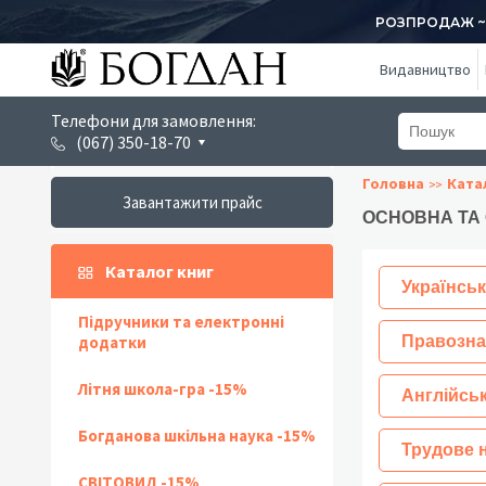
РОЗПРОДАЖ ~ 1
Видавництво
Телефони для замовлення:
(067) 350-18-70
Головна
Ката
Завантажити прайс
ОСНОВНА ТА
Каталог книг
Українськ
Підручники та електронні
додатки
Правозна
Літня школа-гра -15%
Англійсь
Богданова шкільна наука -15%
Трудове 
СВІТОВИД -15%