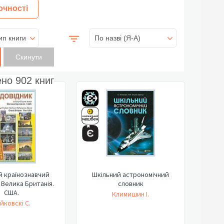
очності
ип книги
По назві (Я-А)
ено
902
книг
й країнознавчий
Шкільний астрономічний
 Велика Британія.
словник
США.
Климишин І.
йковскі С.