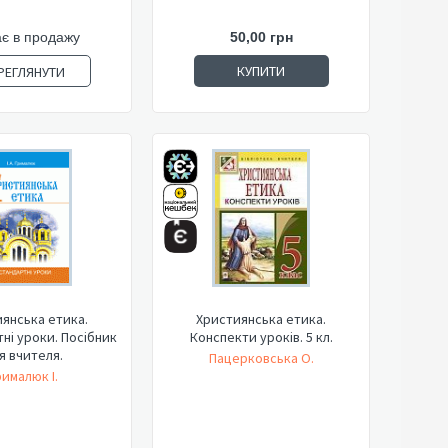
є в продажу
50,00 грн
КУПИТИ
РЕГЛЯНУТИ
янська етика.
Християнська етика.
ні уроки. Посібник
Конспекти уроків. 5 кл.
я вчителя.
Пацерковська О.
рималюк І.