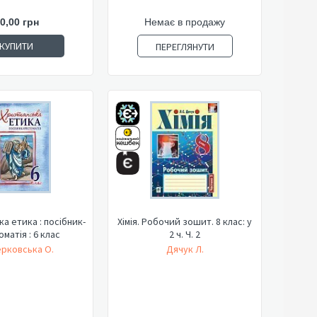
0,00 грн
Немає в продажу
КУПИТИ
ПЕРЕГЛЯНУТИ
а етика : посібник-
Хімія. Робочий зошит. 8 клас: у
матія : 6 клас
2 ч. Ч. 2
рковська О.
Дячук Л.