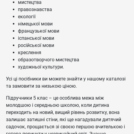
мистецтва
правознавства
екології
німецької мови
французької мови
іспанської мови
російської мови
креслення
образотворчого мистецтва
художньої культури.
Усі ці посібники ви можете знайти у нашому каталозі
та замовити за низькою ціною.
Підручники 5 клас – це особлива межа між
молодшою і середньою школою, коли дитина
переходить на новий, вищий рівень розвитку, вона
залишає затишні стіни, які ще нагадували дитячий
садочок, прощається зі своєю першою вчителькою і
готова поринути у незвичайний світ. Значно