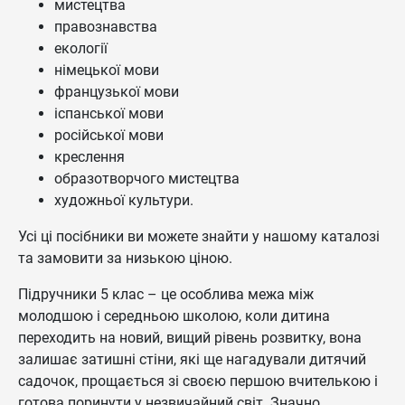
мистецтва
правознавства
екології
німецької мови
французької мови
іспанської мови
російської мови
креслення
образотворчого мистецтва
художньої культури.
Усі ці посібники ви можете знайти у нашому каталозі
та замовити за низькою ціною.
Підручники 5 клас – це особлива межа між
молодшою і середньою школою, коли дитина
переходить на новий, вищий рівень розвитку, вона
залишає затишні стіни, які ще нагадували дитячий
садочок, прощається зі своєю першою вчителькою і
готова поринути у незвичайний світ. Значно