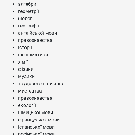
алгебри
геометрії
біології
географії
англійської мови
правознавства
історії
інформатики
хімії
фізики
музики
трудового навчання
мистецтва
правознавства
екології
німецької мови
французької мови
іспанської мови
російської мови