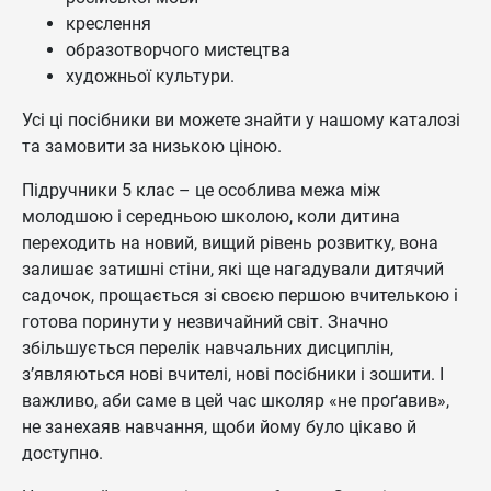
креслення
образотворчого мистецтва
художньої культури.
Усі ці посібники ви можете знайти у нашому каталозі
та замовити за низькою ціною.
Підручники 5 клас – це особлива межа між
молодшою і середньою школою, коли дитина
переходить на новий, вищий рівень розвитку, вона
залишає затишні стіни, які ще нагадували дитячий
садочок, прощається зі своєю першою вчителькою і
готова поринути у незвичайний світ. Значно
збільшується перелік навчальних дисциплін,
з’являються нові вчителі, нові посібники і зошити. І
важливо, аби саме в цей час школяр «не проґавив»,
не занехаяв навчання, щоби йому було цікаво й
доступно.