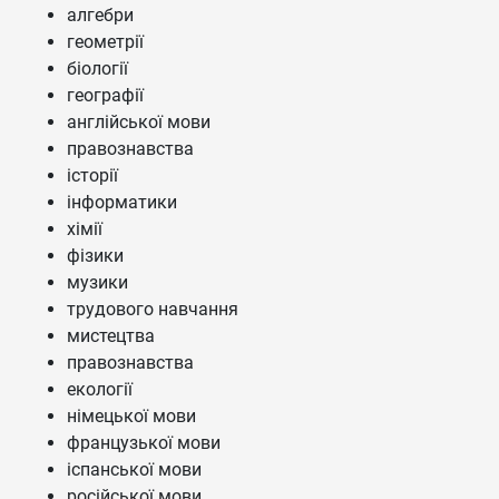
алгебри
геометрії
біології
географії
англійської мови
правознавства
історії
інформатики
хімії
фізики
музики
трудового навчання
мистецтва
правознавства
екології
німецької мови
французької мови
іспанської мови
російської мови