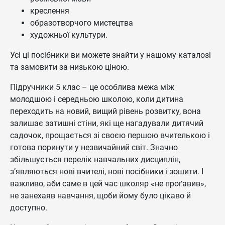
креслення
образотворчого мистецтва
художньої культури.
Усі ці посібники ви можете знайти у нашому каталозі
та замовити за низькою ціною.
Підручники 5 клас – це особлива межа між
молодшою і середньою школою, коли дитина
переходить на новий, вищий рівень розвитку, вона
залишає затишні стіни, які ще нагадували дитячий
садочок, прощається зі своєю першою вчителькою і
готова поринути у незвичайний світ. Значно
збільшується перелік навчальних дисциплін,
з’являються нові вчителі, нові посібники і зошити. І
важливо, аби саме в цей час школяр «не проґавив»,
не занехаяв навчання, щоби йому було цікаво й
доступно.