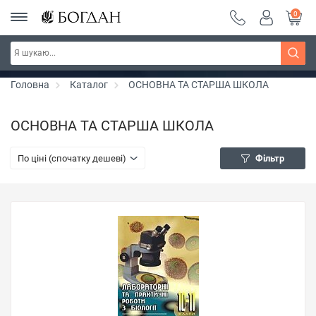
0
Серія "Вандербікери" ~ знижка 25%
Дізнатись більше
Головна
Каталог
ОСНОВНА ТА СТАРША ШКОЛА
ОСНОВНА ТА СТАРША ШКОЛА
По ціні (спочатку дешеві)
Фільтр