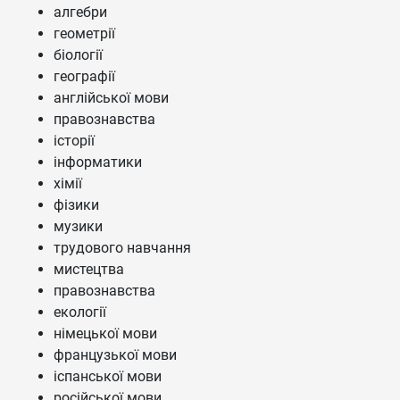
алгебри
геометрії
біології
географії
англійської мови
правознавства
історії
інформатики
хімії
фізики
музики
трудового навчання
мистецтва
правознавства
екології
німецької мови
французької мови
іспанської мови
російської мови