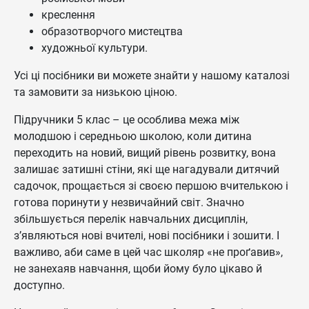
креслення
образотворчого мистецтва
художньої культури.
Усі ці посібники ви можете знайти у нашому каталозі
та замовити за низькою ціною.
Підручники 5 клас – це особлива межа між
молодшою і середньою школою, коли дитина
переходить на новий, вищий рівень розвитку, вона
залишає затишні стіни, які ще нагадували дитячий
садочок, прощається зі своєю першою вчителькою і
готова поринути у незвичайний світ. Значно
збільшується перелік навчальних дисциплін,
з’являються нові вчителі, нові посібники і зошити. І
важливо, аби саме в цей час школяр «не проґавив»,
не занехаяв навчання, щоби йому було цікаво й
доступно.