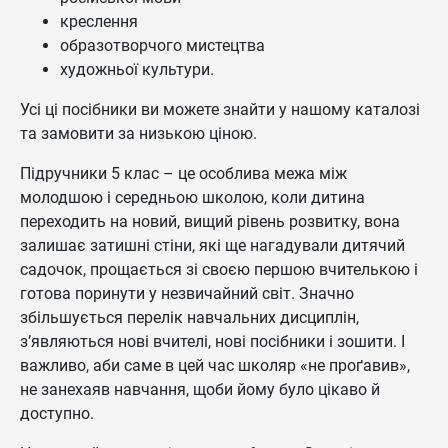
креслення
образотворчого мистецтва
художньої культури.
Усі ці посібники ви можете знайти у нашому каталозі
та замовити за низькою ціною.
Підручники 5 клас – це особлива межа між
молодшою і середньою школою, коли дитина
переходить на новий, вищий рівень розвитку, вона
залишає затишні стіни, які ще нагадували дитячий
садочок, прощається зі своєю першою вчителькою і
готова поринути у незвичайний світ. Значно
збільшується перелік навчальних дисциплін,
з’являються нові вчителі, нові посібники і зошити. І
важливо, аби саме в цей час школяр «не проґавив»,
не занехаяв навчання, щоби йому було цікаво й
доступно.