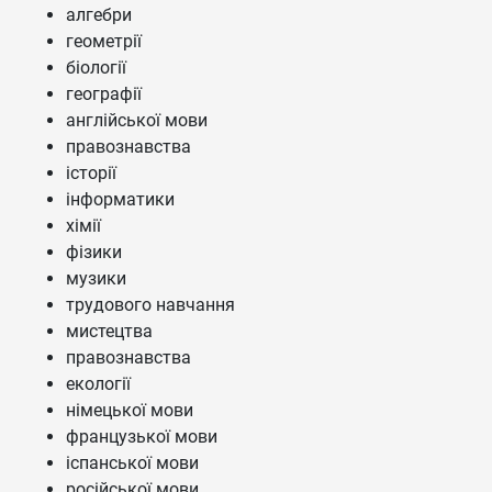
алгебри
геометрії
біології
географії
англійської мови
правознавства
історії
інформатики
хімії
фізики
музики
трудового навчання
мистецтва
правознавства
екології
німецької мови
французької мови
іспанської мови
російської мови