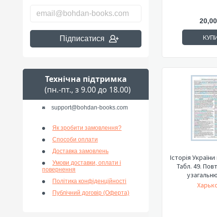
20,00
КУП
Підписатися
Технічна підтримка
(пн.-пт., з 9.00 до 18.00)
support@bohdan-books.com
Як зробити замовлення?
Способи оплати
Доставка замовлень
Історія України
Умови доставки, оплати і
Табл. 49. По
повернення
узагальню
Політика конфіденційності
Харько
Публічний договір (Оферта)