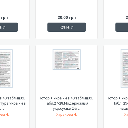
 грн
20,00 грн
2
ИТИ
КУПИТИ
 в 49 таблицях.
Історія України в 49 таблицях.
Історія Укр
ьтура України в
Табл.27-28.Модернізація
Табл. 29
ст.
укр.сусп.в 2-й ...
наці
ва Н.
Харькова Н.
Х