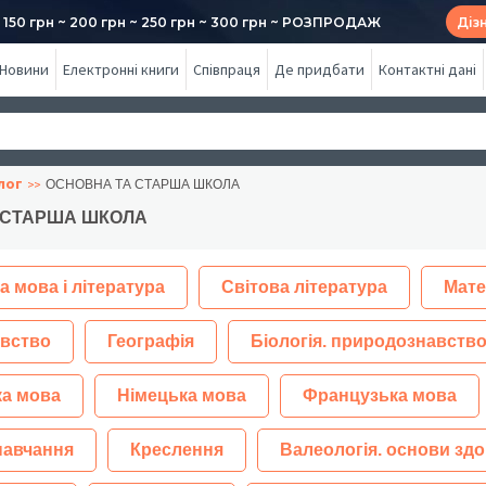
50 грн ~ 200 грн ~ 250 грн ~ 300 грн ~ РОЗПРОДАЖ
Діз
Новини
Електронні книги
Співпраця
Де придбати
Контактні дані
лог
ОСНОВНА ТА СТАРША ШКОЛА
 СТАРША ШКОЛА
а мова і література
Світова література
Мате
вство
Географія
Біологія. природознавство
ка мова
Німецька мова
Французька мова
навчання
Креслення
Валеологія. основи здо