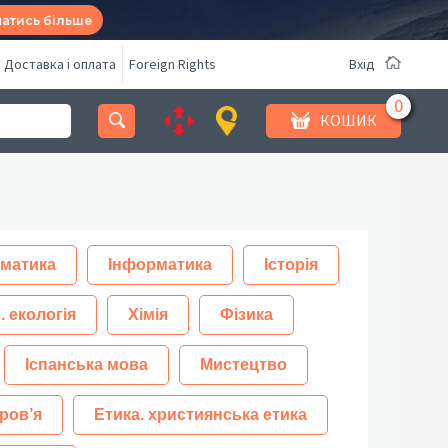
натись більше
Доставка і оплата
Foreign Rights
Вхід
КОШИК
матика
Інформатика
Історія
. екологія
Хімія
Фізика
Іспанська мова
Мистецтво
ров’я
Етика. християнська етика