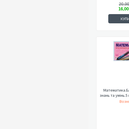
20,00
16,00
КУП
Математика.Б
знань та умінь.5
Возня