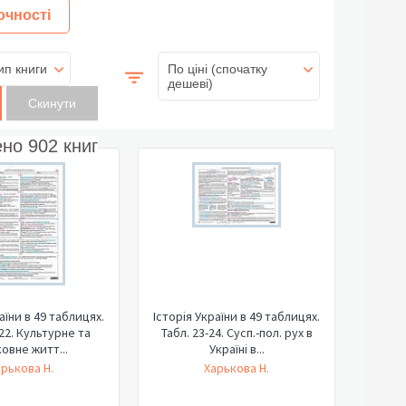
очності
ип книги
По ціні (спочатку
дешеві)
ено
902
книг
аїни в 49 таблицях.
Історія України в 49 таблицях.
-22. Культурне та
Табл. 23-24. Сусп.-пол. рух в
овне житт...
Україні в...
арькова Н.
Харькова Н.