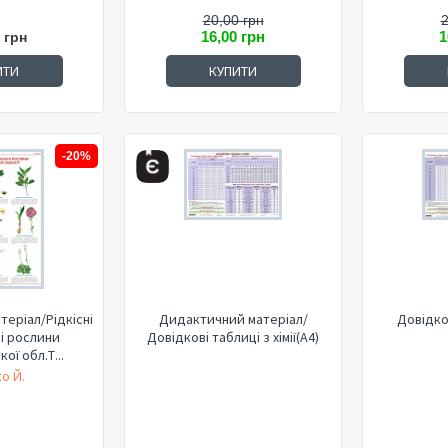
20,00 грн
2
16,00 грн
1
 грн
ИТИ
КУПИТИ
-20%
еріал/Рідкісні
Дидактичний матеріал/
Довідков
і рослини
Довідкові таблиці з хімії(А4)
ої обл.Т...
о Й.