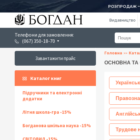
РОЗПРОДАЖ ~ 1
Видавництво
Телефони для замовлення:
(067) 350-18-70
Головна
Ката
Завантажити прайс
ОСНОВНА ТА
Каталог книг
Українськ
Підручники та електронні
додатки
Правозна
Літня школа-гра -15%
Англійсь
Богданова шкільна наука -15%
Трудове 
СВІТОВИД -15%