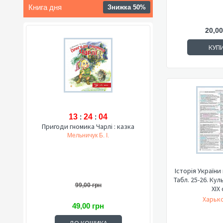
Книга дня
Знижка 50%
20,00
КУП
13
:
24
:
03
Пригоди гномика Чарлі : казка
Мельничук Б. І.
Історія України
Табл. 25-26. Кул
99,00 грн
ХІХ 
Харько
49,00 грн