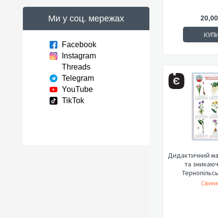
Ми у соц. мережах
20,00
КУП
Facebook
Instagram
Threads
Telegram
YouTube
TikTok
Дидактичний мат
та зникаюч
Тернопільськ
Свинк