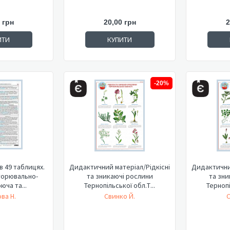
 грн
20,00 грн
2
ИТИ
КУПИТИ
-20%
 в 49 таблицях.
Дидактичний матеріал/Рідкісні
Дидактичний
вторювально-
та зникаючі рослини
та зни
юча та...
Тернопільської обл.Т...
Тернопі
ва Н.
Свинко Й.
С