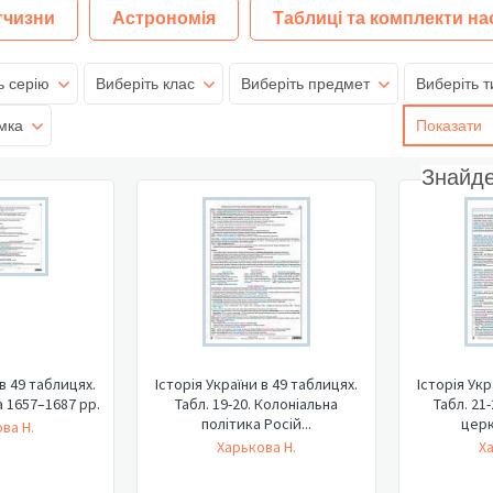
тчизни
Астрономія
Таблиці та комплекти на
ь серію
Виберіть клас
Виберіть предмет
Виберіть т
мка
Показати
Знайд
 в 49 таблицях.
Історія України в 49 таблицях.
Історія Укр
7-18. Руїна 1657–1687 рр.
Табл. 19-20. Колоніальна
Табл. 21
політика Росій...
церк
ва Н.
Харькова Н.
Х