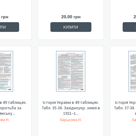
 грн
20,00 грн
2
ИТИ
КУПИТИ
 в 49 таблицях.
Історія України в 49 таблицях.
Історія Укр
 Боротьба за
Табл. 35-36. Західноукр. землі в
Табл. 37-38
нську...
1921–1...
ва Н.
Харькова Н.
Х