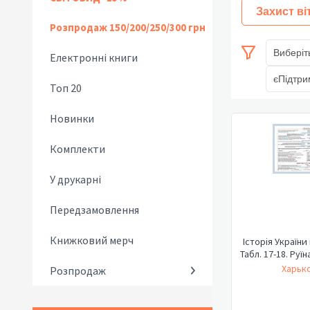
Захист ві
Розпродаж 150/200/250/300 грн
Виберіт
Електронні книги
єПідтри
Топ 20
Новинки
Комплекти
У друкарні
Передзамовлення
Книжковий мерч
Історія України
Табл. 1
Харько
Розпродаж