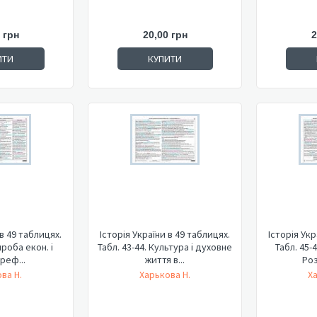
 грн
20,00 грн
2
ИТИ
КУПИТИ
 в 49 таблицях.
Історія України в 49 таблицях.
Історія Укр
проба екон. і
Табл. 43-44. Культура і духовне
Табл. 45-
 реф...
життя в...
Роз
ва Н.
Харькова Н.
Х