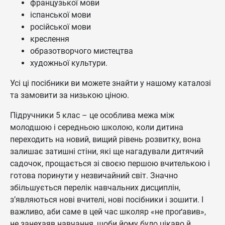
французької мови
іспанської мови
російської мови
креслення
образотворчого мистецтва
художньої культури.
Усі ці посібники ви можете знайти у нашому каталозі
та замовити за низькою ціною.
Підручники 5 клас – це особлива межа між
молодшою і середньою школою, коли дитина
переходить на новий, вищий рівень розвитку, вона
залишає затишні стіни, які ще нагадували дитячий
садочок, прощається зі своєю першою вчителькою і
готова поринути у незвичайний світ. Значно
збільшується перелік навчальних дисциплін,
з’являються нові вчителі, нові посібники і зошити. І
важливо, аби саме в цей час школяр «не проґавив»,
не занехаяв навчання, щоби йому було цікаво й