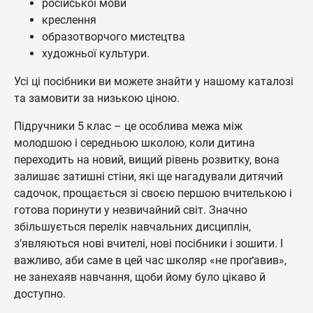
російської мови
креслення
образотворчого мистецтва
художньої культури.
Усі ці посібники ви можете знайти у нашому каталозі
та замовити за низькою ціною.
Підручники 5 клас – це особлива межа між
молодшою і середньою школою, коли дитина
переходить на новий, вищий рівень розвитку, вона
залишає затишні стіни, які ще нагадували дитячий
садочок, прощається зі своєю першою вчителькою і
готова поринути у незвичайний світ. Значно
збільшується перелік навчальних дисциплін,
з’являються нові вчителі, нові посібники і зошити. І
важливо, аби саме в цей час школяр «не проґавив»,
не занехаяв навчання, щоби йому було цікаво й
доступно.