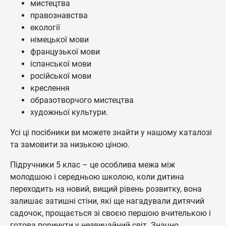
мистецтва
правознавства
екології
німецької мови
французької мови
іспанської мови
російської мови
креслення
образотворчого мистецтва
художньої культури.
Усі ці посібники ви можете знайти у нашому каталозі
та замовити за низькою ціною.
Підручники 5 клас – це особлива межа між
молодшою і середньою школою, коли дитина
переходить на новий, вищий рівень розвитку, вона
залишає затишні стіни, які ще нагадували дитячий
садочок, прощається зі своєю першою вчителькою і
готова поринути у незвичайний світ. Значно