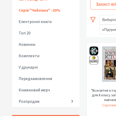
Захист ві
Серія "Чейзіана" -20%
Виберіт
Електронні книги
єПідтри
Топ 20
Новинки
Комплекти
У друкарні
Передзамовлення
Книжковий мерч
"Всесвітня істо
для 8 класу за
навчаль
Розпродаж
Сорочин