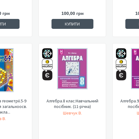
0 грн
100,00 грн
1
ИТИ
КУПИТИ
 геометрії.5-9
Алгебра.8 клас:Навчальний
Алгебра.9
я загальноосв.
посібник. (11-річна)
посібн
кла...
Шевчук В.
Ш
в В.