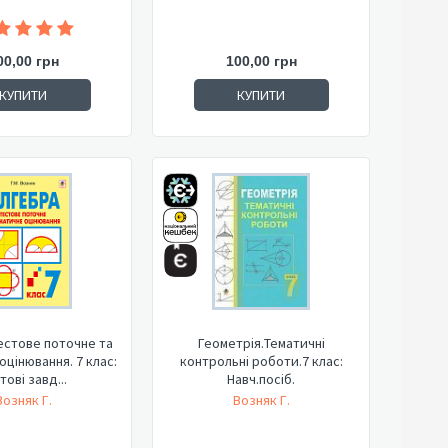
00,00 грн
100,00 грн
КУПИТИ
КУПИТИ
естове поточне та
Геометрія.Тематичні
оцінювання. 7 клас:
контрольні роботи.7 клас:
тові завд...
Навч.посіб.
Возняк Г.
Возняк Г.