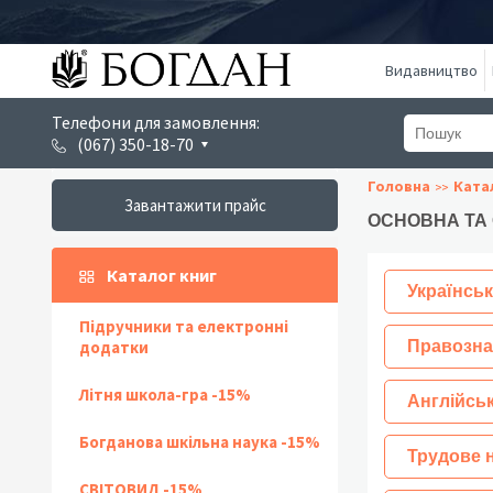
Видавництво
Телефони для замовлення:
(067) 350-18-70
Головна
Ката
Завантажити прайс
ОСНОВНА ТА
Каталог книг
Українськ
Підручники та електронні
додатки
Правозна
Літня школа-гра -15%
Англійсь
Богданова шкільна наука -15%
Трудове 
СВІТОВИД -15%