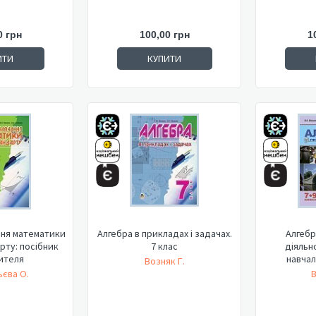
0 грн
100,00 грн
1
ИТИ
КУПИТИ
ння математики
Алгебра в прикладах і задачах.
Алгебр
арту: посібник
7 клас
діяльно
ителя
навчал
Возняк Г.
єва О.
В