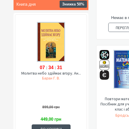
Книга дня
Знижка 50%
Немає в 
ПЕРЕГЛ
07
:
34
:
30
Молитва небо здіймає вгору. Ан...
Баран Г. В.
Повтори мате
Посібник для учн
899,00 грн
клас і аб
Бродсь
449,00 грн