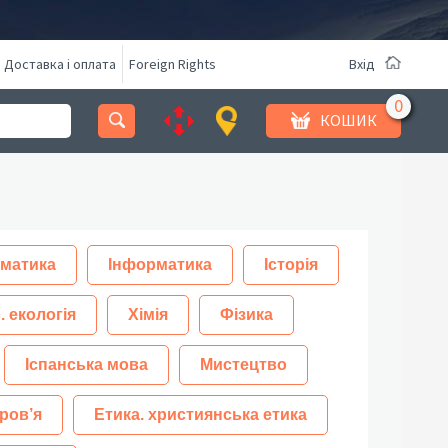
Доставка і оплата
Foreign Rights
Вхід
КОШИК
матика
Інформатика
Історія
. екологія
Хімія
Фізика
Іспанська мова
Мистецтво
ров’я
Етика. християнська етика