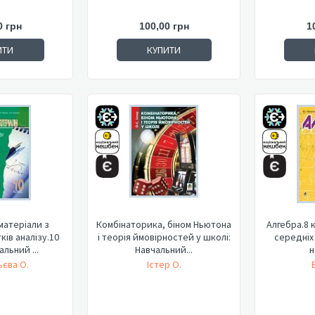
0 грн
100,00 грн
1
ИТИ
КУПИТИ
матеріали з
Комбінаторика, біном Ньютона
Алгебра.8 
ків аналізу.10
і теорія ймовірностей у школі:
середніх
альний ...
Навчальний...
н
єва О.
Істер О.