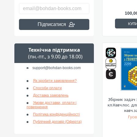
100,0
КУП
Підписатися
Технічна підтримка
(пн.-пт., з 9.00 до 18.00)
support@bohdan-books.com
Як зробити замовлення?
Способи оплати
Доставка замовлень
Збірник задач з
Умови доставки, оплати і
кл.Навч.пос. дл
повернення
навч.за
Політика конфіденційності
Гусє
Публічний договір (Оферта)