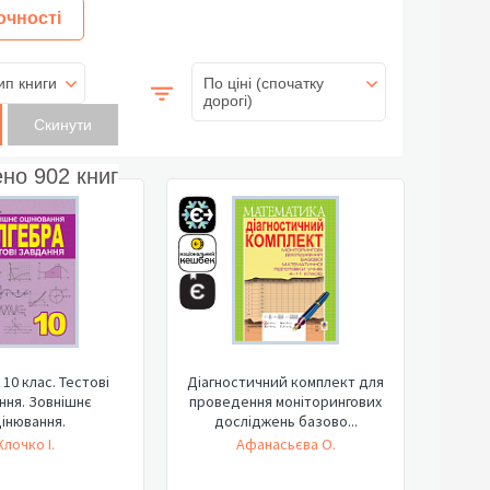
очності
ип книги
По ціні (спочатку
дорогі)
ено
902
книг
 10 клас. Тестові
Діагностичний комплект для
ння. Зовнішнє
проведення моніторингових
інювання.
досліджень базово...
Клочко І.
Афанасьєва О.