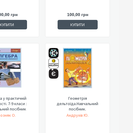
00,00 грн
100,00 грн
КУПИТИ
КУПИТИ
а у практичній
Геометрія
сті. 7-9 класи :
дельтоїда.Навчальний
ьний посібник
посібник.
озняк О.
Андрухів Ю.