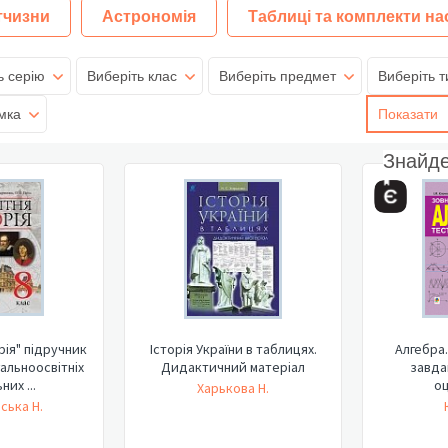
тчизни
Астрономія
Таблиці та комплекти на
ь серію
Виберіть клас
Виберіть предмет
Виберіть т
мка
Показати
Знайд
рія" підручник
Історія України в таблицях.
Алгебра.
гальноосвітніх
Дидактичний матеріал
завда
них ...
оц
Харькова Н.
ська Н.