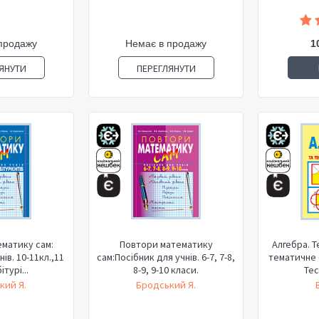
продажу
Немає в продажу
1
ЯНУТИ
ПЕРЕГЛЯНУТИ
матику сам:
Повтори математику
Алгебра. Т
ів. 10-11кл.,11
сам:Посібник для учнів. 6-7, 7-8,
тематичне 
ітурі...
8-9, 9-10 класи.
Тес
кий Я.
Бродський Я.