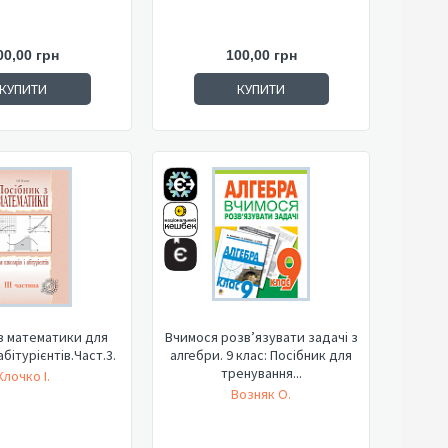
00,00 грн
100,00 грн
КУПИТИ
КУПИТИ
з математики для
Вчимося розв’язувати задачі з
абітурієнтів.Част.3.
алгебри. 9 клас: Посібник для
тренування...
Клочко І.
Возняк О.