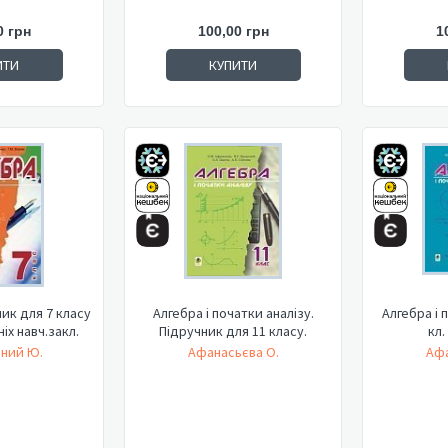
0 грн
100,00 грн
1
ИТИ
КУПИТИ
ик для 7 класу
Алгебра і початки аналізу.
Алгебра і 
іх навч.закл.
Підручник для 11 класу.
кл.
ний Ю.
Афанасьєва О.
Афа