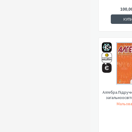
100,0
КУП
Алгебра.Підручн
загальноосвітн
Мальова