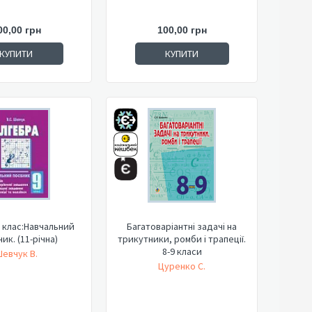
00,00 грн
100,00 грн
КУПИТИ
КУПИТИ
 клас:Навчальний
Багатоваріантні задачі на
ик. (11-річна)
трикутники, ромби і трапеції.
8-9 класи
евчук В.
Цуренко С.