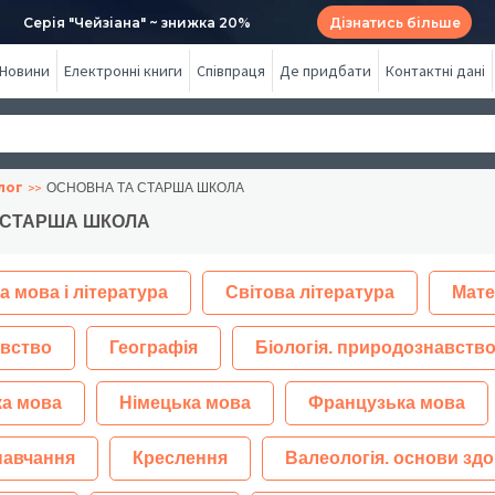
Серія "Чейзіана" ~ знижка 20%
Дізнатись більше
Новини
Електронні книги
Співпраця
Де придбати
Контактні дані
лог
ОСНОВНА ТА СТАРША ШКОЛА
 СТАРША ШКОЛА
а мова і література
Світова література
Мате
вство
Географія
Біологія. природознавство
ка мова
Німецька мова
Французька мова
навчання
Креслення
Валеологія. основи здо