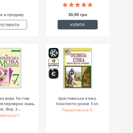
є в продажу
30,00 грн
КУПИТИ
РЕГЛЯНУТИ
ка мова. Тестові
Християнська етика.
я перевірки знань.
Конспекти уроків. 5 кл.
ас. Вид. 2-...
Пацерковська О.
арецька Г.