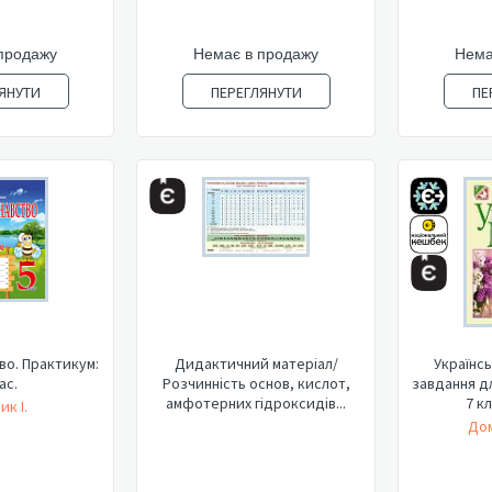
продажу
Немає в продажу
Нема
ЯНУТИ
ПЕРЕГЛЯНУТИ
ПЕ
о. Практикум:
Дидактичний матеріал/
Українсь
ас.
Розчинність основ, кислот,
завдання дл
амфотерних гідроксидів...
7 кл
ик І.
Дом