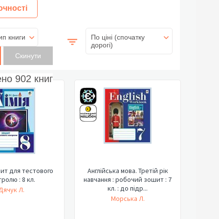
очності
ип книги
По ціні (спочатку
дорогі)
ено
902
книг
ошит для тестового
Англійська мова. Третій рік
ролю : 8 кл.
навчання : робочий зошит : 7
кл. : до підр...
Дячук Л.
Морська Л.