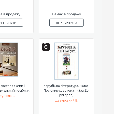
є в продажу
Немає в продажу
РЕГЛЯНУТИ
ПЕРЕГЛЯНУТИ
авство : схеми і
Зарубіжна література.7 клас.
авчальний посібник
Посібник-хрестоматія.(за 11-
річ.прог.)
тушняк С.
Щавурський Б.