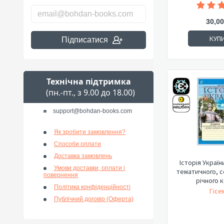
30,00
КУП
Підписатися
Технічна підтримка
(пн.-пт., з 9.00 до 18.00)
support@bohdan-books.com
Як зробити замовлення?
Способи оплати
Доставка замовлень
Історія Україн
Умови доставки, оплати і
тематичного, с
повернення
річного к
Політика конфіденційності
Гісе
Публічний договір (Оферта)