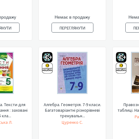
продажу
Немає в продажу
Нема
ЯНУТИ
ПЕРЕГЛЯНУТИ
ПЕ
а. Тексти для
Алгебра. Геометрія. 7-9 класи.
Правозн
ння : заховані
Багатоваріантні різнорівневі
таблиці. Н
 кла...
тренувальн...
Ра
ька Л.
Цуренко С.