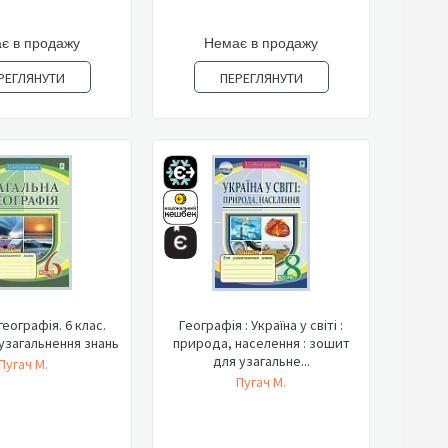
є в продажу
Немає в продажу
РЕГЛЯНУТИ
ПЕРЕГЛЯНУТИ
географія. 6 клас.
Географія : Україна у світі :
узагальнення знань
природа, населення : зошит
для узагальне...
Пугач М.
Пугач М.