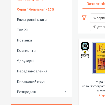
Захист ві
Серія "Чейзіана" -20%
Виберіт
Електронні книги
єПідтри
Топ 20
Новинки
Комплекти
У друкарні
Передзамовлення
Книжковий мерч
Украї
мова.Орфограф
школ
Розпродаж
Жур