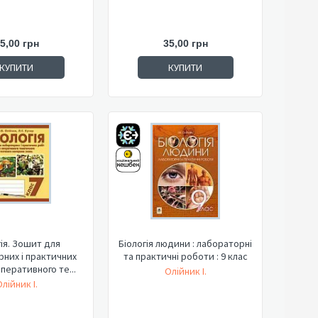
5,00 грн
35,00 грн
КУПИТИ
КУПИТИ
гія. Зошит для
Біологія людини : лабораторні
них і практичних
та практичні роботи : 9 клас
оперативного те...
Олійник І.
лійник І.