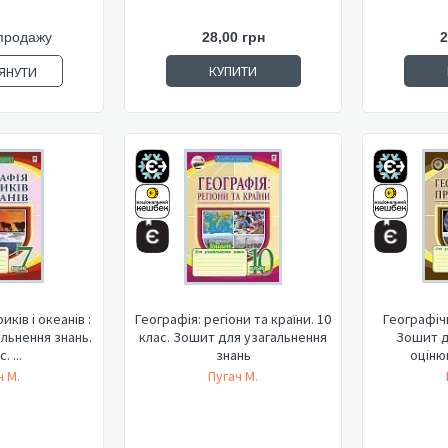
продажу
28,00 грн
2
КУПИТИ
ЯНУТИ
ків і океанів :
Географія: регіони та країни. 10
Географіч
льнення знань.
клас. Зошит для узагальнення
Зошит д
. ...
знань
оціню
ч М.
Пугач М.