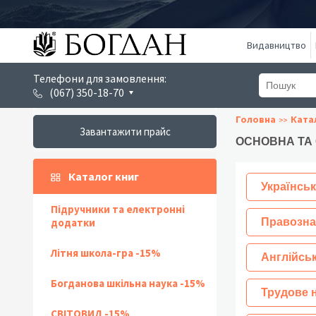
Видавництво
Телефони для замовлення:
(067) 350-18-70
Головна
Ката
Завантажити прайс
ОСНОВНА ТА
Каталог книг
Українськ
Підручники та електронні
додатки
Правозна
Літня школа-гра -15%
Англійсь
Богданова шкільна наука -15%
Трудове 
СВІТОВИД -15%