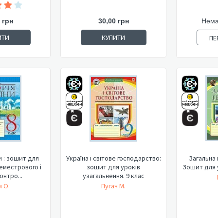
 грн
30,00 грн
Нема
ИТИ
КУПИТИ
ПЕ
и : зошит для
Україна і світове господарство:
Загальна 
еместрового і
зошит для уроків
Зошит для 
онтро...
узагальнення. 9 клас
м О.
Пугач М.