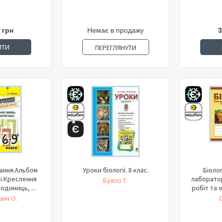
 грн
Немає в продажу
3
ИТИ
ПЕРЕГЛЯНУТИ
ання.Альбом
Уроки біології. 8 клас.
Біоло
ці.Креслення
лаборатор
Буяло Т.
одиниць, ...
робіт та 
ин О.
О