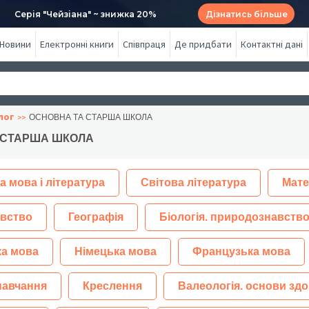
Серія "Чейзіана" ~ знижка 20%
Дізнатись більше
Новини
Електронні книги
Співпраця
Де придбати
Контактні дані
лог
ОСНОВНА ТА СТАРША ШКОЛА
 СТАРША ШКОЛА
а мова і література
Світова література
Мате
вство
Географія
Біологія. природознавство
ка мова
Німецька мова
Французька мова
навчання
Креслення
Валеологія. основи здо