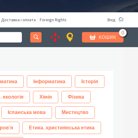
Доставка і оплата
Foreign Rights
Вхід
КОШИК
матика
Інформатика
Історія
. екологія
Хімія
Фізика
Іспанська мова
Мистецтво
ров’я
Етика. християнська етика