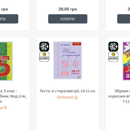
 грн
28,00 грн
2
ИТИ
КУПИТИ
. 5 клас :
Тести зі стереометрії. 10-11 кл.
Збірник 
бник. Вид.2-ге,
корисних вп
Белешко Д.
п.
7-11
к В.