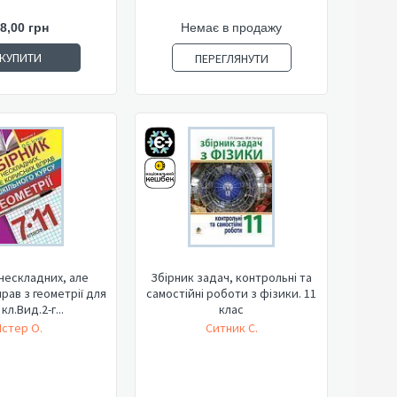
8,00 грн
Немає в продажу
КУПИТИ
ПЕРЕГЛЯНУТИ
нескладних, але
Збірник задач, контрольні та
рав з геометрії для
самостійні роботи з фізики. 11
 кл.Вид.2-г...
клас
Істер О.
Ситник С.