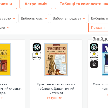
тчизни
Астрономія
Таблиці та комплекти на
ь серію
Виберіть клас
Виберіть предмет
Виберіть т
мка
Показати
Знайд
нська
Правознавство в схемах і
Хімія : з
ічний словник
таблицях. Дидактичний
конт
яра.
матеріал
 Ж.
Ратушняк С.