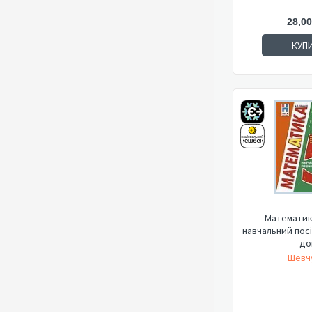
28,00
КУП
Математика
навчальний посі
до
Шевчу