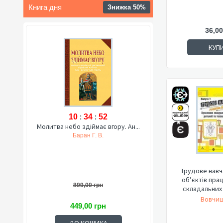
Книга дня
Знижка 50%
36,00
КУП
10
:
34
:
51
Молитва небо здіймає вгору. Ан...
Баран Г. В.
Трудове навч
об’єктів пра
899,00 грн
складальних 
Вовчиш
449,00 грн