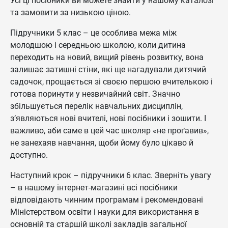
Усі ці посібники ви можете знайти у нашому каталозі
та замовити за низькою ціною.
Підручники 5 клас – це особлива межа між
молодшою і середньою школою, коли дитина
переходить на новий, вищий рівень розвитку, вона
залишає затишні стіни, які ще нагадували дитячий
садочок, прощається зі своєю першою вчителькою і
готова поринути у незвичайний світ. Значно
збільшується перелік навчальних дисциплін,
з’являються нові вчителі, нові посібники і зошити. І
важливо, аби саме в цей час школяр «не проґавив»,
не занехаяв навчання, щоби йому було цікаво й
доступно.
Наступний крок – підручники 6 клас. Зверніть увагу
– в нашому інтернет-магазині всі посібники
відповідають чинним програмам і рекомендовані
Міністерством освіти і науки для використання в
основній та старшій школі закладів загальної