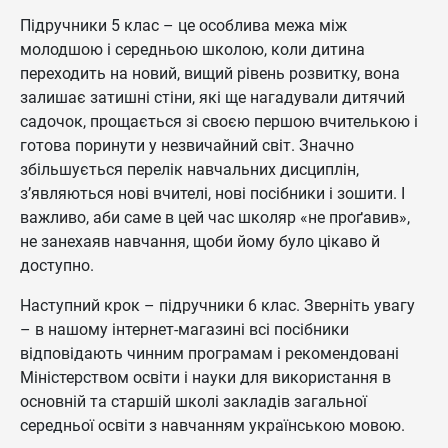
Підручники 5 клас – це особлива межа між
молодшою і середньою школою, коли дитина
переходить на новий, вищий рівень розвитку, вона
залишає затишні стіни, які ще нагадували дитячий
садочок, прощається зі своєю першою вчителькою і
готова поринути у незвичайний світ. Значно
збільшується перелік навчальних дисциплін,
з’являються нові вчителі, нові посібники і зошити. І
важливо, аби саме в цей час школяр «не проґавив»,
не занехаяв навчання, щоби йому було цікаво й
доступно.
Наступний крок – підручники 6 клас. Зверніть увагу
– в нашому інтернет-магазині всі посібники
відповідають чинним програмам і рекомендовані
Міністерством освіти і науки для використання в
основній та старшій школі закладів загальної
середньої освіти з навчанням українською мовою.