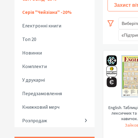
Захист ві
Серія "Чейзіана" -20%
Виберіт
Електронні книги
єПідтри
Топ 20
Новинки
Комплекти
У друкарні
Передзамовлення
Книжковий мерч
English. Таблиц
лексичних та
навичок.1
Розпродаж
Зайков