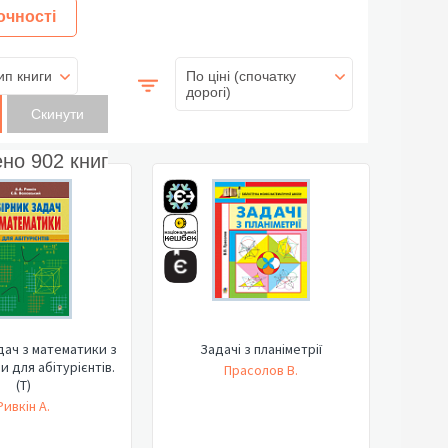
очності
ип книги
По ціні (спочатку
дорогі)
ено
902
книг
дач з математики з
Задачі з планіметрії
и для абітурієнтів.
Прасолов В.
(Т)
Ривкін А.