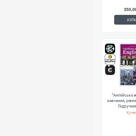
350,0
КУП
"Англійська м
навчання, ріве
Підручник
Кучм