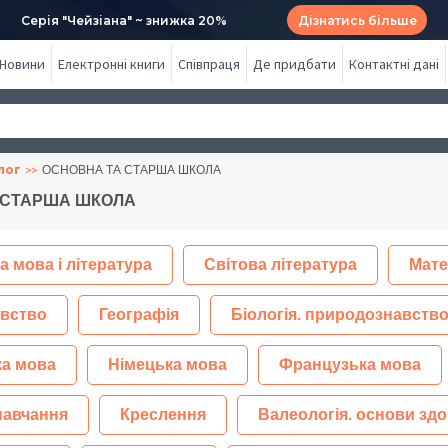
Серія "Чейзіана" ~ знижка 20%
Дізнатись більше
Новини
Електронні книги
Співпраця
Де придбати
Контактні дані
лог
ОСНОВНА ТА СТАРША ШКОЛА
 СТАРША ШКОЛА
а мова і література
Світова література
Мате
вство
Географія
Біологія. природознавство
ка мова
Німецька мова
Французька мова
навчання
Креслення
Валеологія. основи здо