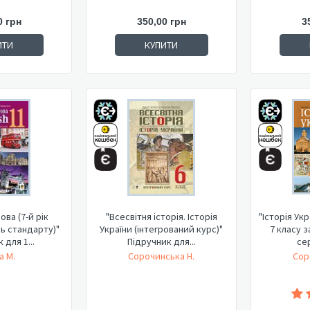
0 грн
350,00 грн
3
ИТИ
КУПИТИ
ова (7-й рік
"Всесвітня історія. Історія
"Історія Ук
нь стандарту)"
України (інтегрований курс)"
7 класу з
 для 1...
Підручник для...
сер
а М.
Сорочинська Н.
Сор