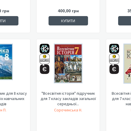
0 грн
400,00 грн
3
ИТИ
КУПИТИ
ник для 8 класу
"Всесвітня історія" підручник
Всесвітня 
іх навчальних
для 7 класу закладів загальної
для 7 клас
адів
середньої...
нав
н П.
Сорочинська Н.