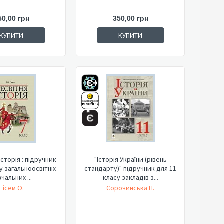
50,00 грн
350,00 грн
КУПИТИ
КУПИТИ
історія : підручник
"Історія України (рівень
у загальноосвітніх
стандарту)" підручник для 11
чальних ...
класу закладів з...
Гісем О.
Сорочинська Н.