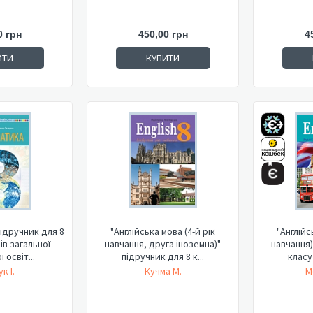
0 грн
450,00 грн
4
ИТИ
КУПИТИ
ідручник для 8
"Англійська мова (4-й рік
"Англійс
ів загальної
навчання, друга іноземна)"
навчання)
 освіт...
підручник для 8 к...
класу 
к І.
Кучма М.
М