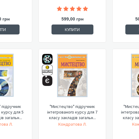
0 грн
599,00 грн
5
ИТИ
КУПИТИ
 підручник
"Мистецтво" підручник
"Мистец
 курсу для 5
інтегрованого курсу для 7
інтегров
в загальн...
класу закладів загальн...
класу за
ова Л.
Кондратова Л.
Кон