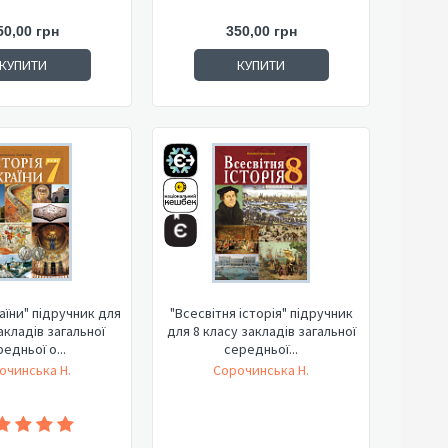
50,00 грн
350,00 грн
КУПИТИ
КУПИТИ
раїни" підручник для
"Всесвітня історія" підручник
акладів загальної
для 8 класу закладів загальної
едньої о...
середньої...
очинська Н.
Сорочинська Н.