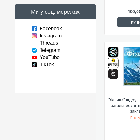
Ми у соц. мережах
400,0
КУП
Facebook
Instagram
Threads
Telegram
YouTube
TikTok
"Фізика" підруч
загальноосвітн
закл
Пісту