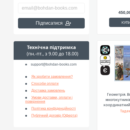
450,0
КУП
Підписатися
Технічна підтримка
(пн.-пт., з 9.00 до 18.00)
support@bohdan-books.com
Як зробити замовлення?
Способи оплати
Доставка замовлень
Геометрія. 
Умови доставки, оплати і
многокутникі
повернення
координатний 
Політика конфіденційності
Тадеє
Публічний договір (Оферта)