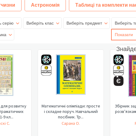
тчизни
Астрономія
Таблиці та комплекти на
ь серію
Виберіть клас
Виберіть предмет
Виберіть т
мка
Показати
Знайд
і для розвитку
Математичні олімпіади: просте
Збірник за
 граматичних
і складне поруч. Навчальний
розв’язкам
-9 кл...
посібник. Тр...
скі С.
Сарана О.