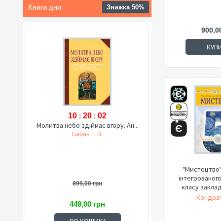
Книга дня
Знижка 50%
900,0
КУП
10
:
20
:
01
Молитва небо здіймає вгору. Ан...
Баран Г. В.
"Мистецтво"
інтегрованого
899,00 грн
класу закладі
Кондрат
449,00 грн