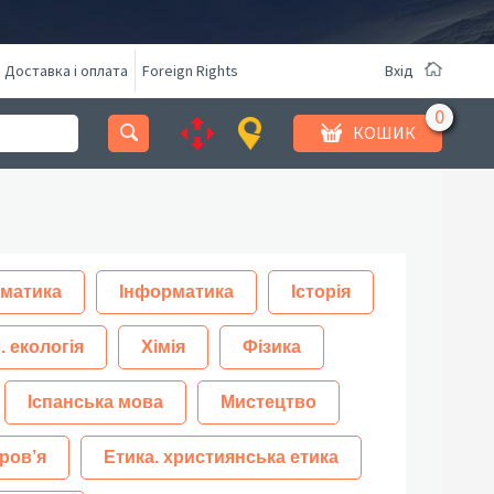
Доставка і оплата
Foreign Rights
Вхід
КОШИК
матика
Інформатика
Історія
. екологія
Хімія
Фізика
Іспанська мова
Мистецтво
ров’я
Етика. християнська етика