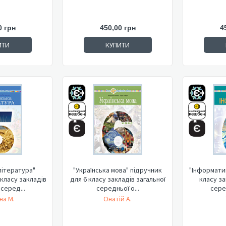
0 грн
450,00 грн
4
ИТИ
КУПИТИ
література"
"Українська мова" підручник
"Інформатик
 класу закладів
для 6 класу закладів загальної
класу за
 серед...
середньої о...
серед
на М.
Онатій А.