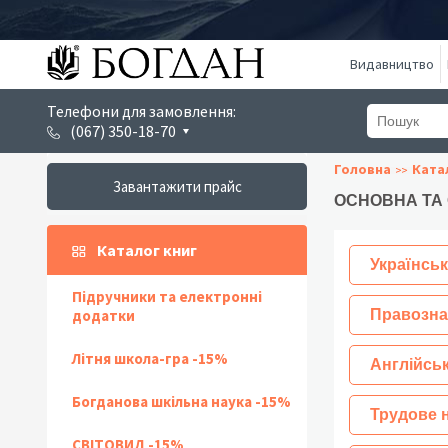
Видавництво
Телефони для замовлення:
(067) 350-18-70
Головна
Ката
Завантажити прайс
ОСНОВНА ТА
Каталог книг
Українськ
Підручники та електронні
додатки
Правозна
Літня школа-гра -15%
Англійсь
Богданова шкільна наука -15%
Трудове 
СВІТОВИД -15%