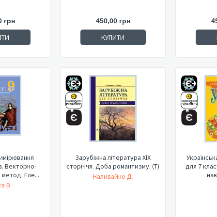
0 грн
450,00 грн
4
ИТИ
КУПИТИ
Вимірювання
Зарубіжна література XIX
Українська мова
в. Векторно-
сторіччя. Доба романтизму. (Т)
для 7 клас
метод. Еле...
нав
Наливайко Д.
в В.