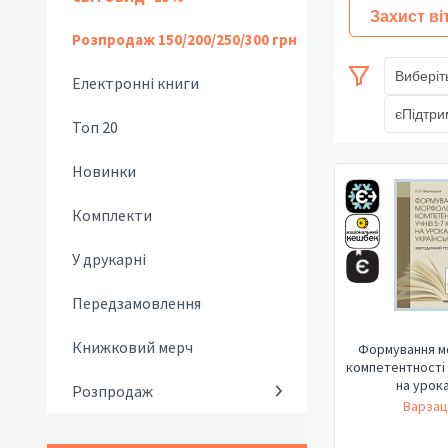
Захист ві
Розпродаж 150/200/250/300 грн
Виберіт
Електронні книги
єПідтри
Топ 20
Новинки
Комплекти
У друкарні
Передзамовлення
Книжковий мерч
Формування м
компетентності у
на урока
Розпродаж
Варзац