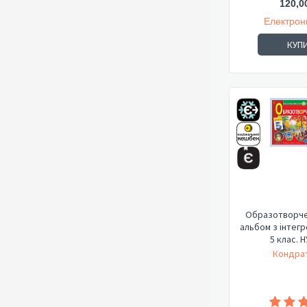
120,0
Електрон
КУП
Образотворче
альбом з інтегр
5 клас. Н
Кондрат