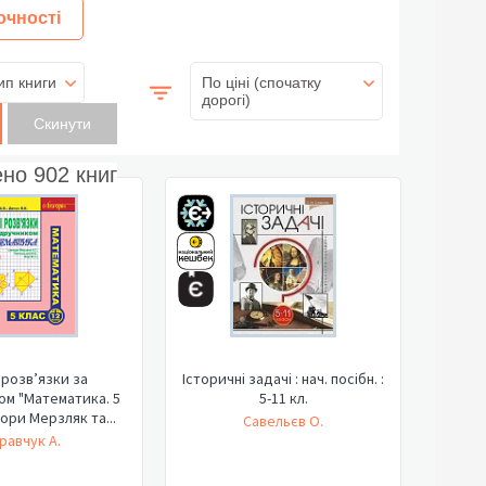
очності
ип книги
По ціні (спочатку
дорогі)
ено
902
книг
 розв’язки за
Історичні задачі : нач. посібн. :
ом "Математика. 5
5-11 кл.
тори Мерзляк та...
Савельєв О.
равчук А.