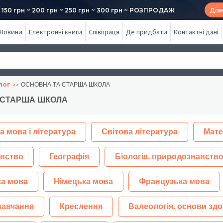
50 грн ~ 200 грн ~ 250 грн ~ 300 грн ~ РОЗПРОДАЖ
Діз
Новини
Електронні книги
Співпраця
Де придбати
Контактні дані
лог
ОСНОВНА ТА СТАРША ШКОЛА
 СТАРША ШКОЛА
а мова і література
Світова література
Мате
вство
Географія
Біологія. природознавство
ка мова
Німецька мова
Французька мова
навчання
Креслення
Валеологія. основи здо