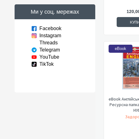
Ми у соц. мережах
120,0
КУП
Facebook
Instagram
Threads
eBook
Telegram
YouTube
TikTok
eBook Англійськ
Ресурсна папка
НУ
Задоро