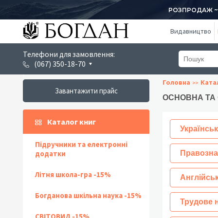
РОЗПРОДАЖ ~ 1
Видавництво
Телефони для замовлення:
(067) 350-18-70
Головна
Ката
Завантажити прайс
ОСНОВНА ТА
Каталог книг
Українськ
Підручники та електронні
додатки
Правозна
Літня школа-гра -15%
Англійсь
Богданова шкільна наука -15%
Трудове 
СВІТОВИД -15%