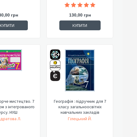
30,00 грн
130,00 грн
КУПИТИ
КУПИТИ
рче мистецтво. 7
Географія : підручник для 7
ом з інтегрованого
класу загальноосвітніх
урсу. НУШ
навчальних закладів
дратова Л.
Гілецький Й.