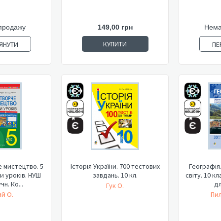
продажу
149,00 грн
Нема
КУПИТИ
ЯНУТИ
ПЕ
 мистецтво. 5
Історія України. 700 тестових
Географія.
и уроків. НУШ
завдань. 10 кл.
світу. 10 к
чн. Ко...
дл
Гук О.
й О.
Пил