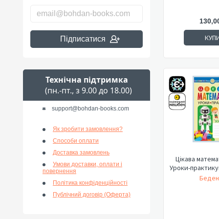
130,0
КУП
Підписатися
Технічна підтримка
(пн.-пт., з 9.00 до 18.00)
support@bohdan-books.com
Як зробити замовлення?
Способи оплати
Доставка замовлень
Цікава матема
Умови доставки, оплати і
Уроки-практикум
повернення
Беден
Політика конфіденційності
Публічний договір (Оферта)