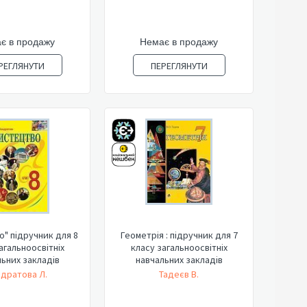
є в продажу
Немає в продажу
РЕГЛЯНУТИ
ПЕРЕГЛЯНУТИ
" підручник для 8
Геометрія : підручник для 7
агальноосвітніх
класу загальноосвітніх
ьних закладів
навчальних закладів
дратова Л.
Тадеєв В.