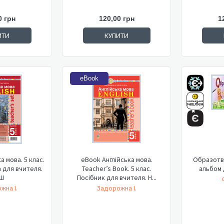
0 грн
120,00 грн
1
ИТИ
КУПИТИ
eBook
а мова. 5 клас.
eBook Англійська мова.
Образотв
 для вчителя.
Teacher’s Book. 5 клас.
альбом 
Ш
Посібник для вчителя. Н...
жна І.
Задорожна І.