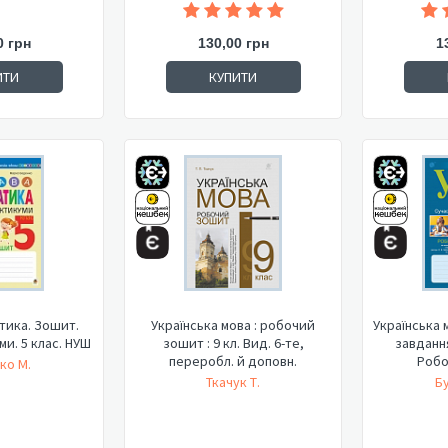
0 грн
130,00 грн
1
ИТИ
КУПИТИ
тика. Зошит.
Українська мова : робочий
Українська м
и. 5 клас. НУШ
зошит : 9 кл. Вид. 6-те,
завдання
переробл. й доповн.
Робо
ко М.
Ткачук Т.
Бу