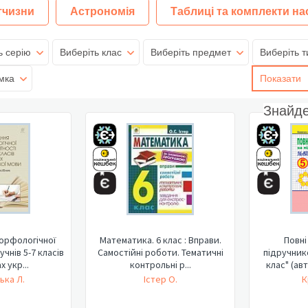
тчизни
Астрономія
Таблиці та комплекти на
ь серію
Виберіть клас
Виберіть предмет
Виберіть т
мка
Показати
Знайд
орфологічної
Математика. 6 клас : Вправи.
Повні
чнів 5-7 класів
Самостійні роботи. Тематичні
підручник
х укр...
контрольні р...
клас" (ав
ька Л.
Істер О.
К