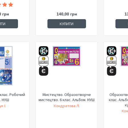
0 грн
140,00 грн
1
ИТИ
КУПИТИ
 клас. Робочий
Мистецтво. Образотворче
Образотво
. НУШ
мистецтво. 6 клас. Альбом. НУШ
клас. Альб
к
к І.
Кондратова Л.
Кон