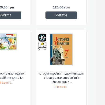
20,00 грн
120,00 грн
КУПИТИ
КУПИТИ
орче мистецтво :
Історія України : підручник для
осібник для 7 кл.
7 класу загальноосвітніх
навчальних з...
Федун С.
Гісем О.