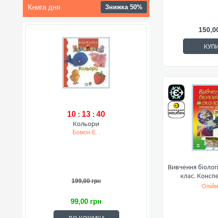
Книга дня
Знижка 50%
150,0
КУП
10
:
13
:
39
Кольори
Бомон Е. .
Вивчення біології
клас. Консп
199,00 грн
Олійн
99,00 грн