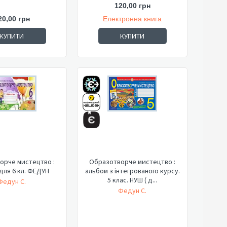
120,00 грн
20,00 грн
Електронна книга
КУПИТИ
КУПИТИ
орче мистецтво :
Образотворче мистецтво :
для 6 кл. ФЕДУН
альбом з інтегрованого курсу.
5 клас. НУШ ( д...
Федун С.
Федун С.