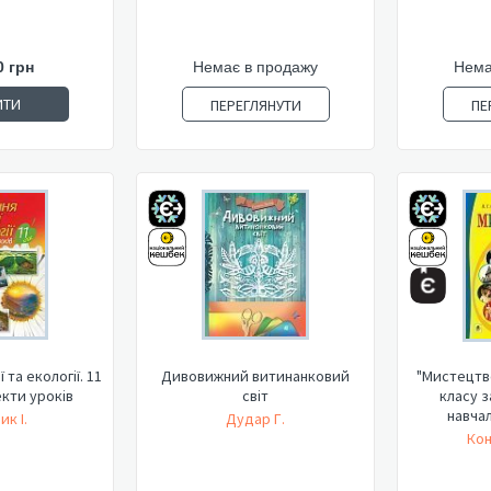
0 грн
Немає в продажу
Нема
ИТИ
ПЕРЕГЛЯНУТИ
ПЕ
 та екології. 11
Дивовижний витинанковий
"Мистецтво
екти уроків
світ
класу з
навчал
ик І.
Дудар Г.
Кон