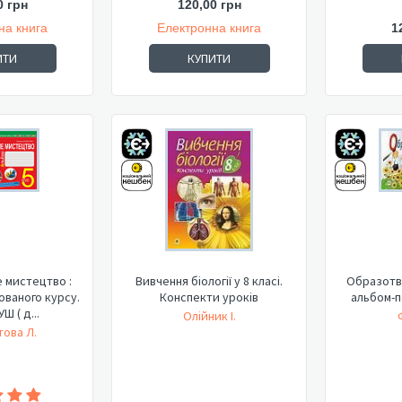
0 грн
120,00 грн
на книга
Електронна книга
1
ИТИ
КУПИТИ
 мистецтво :
Вивчення біології у 8 класі.
Образотв
ованого курсу.
Конспекти уроків
альбом-п
УШ ( д...
Олійник І.
ова Л.