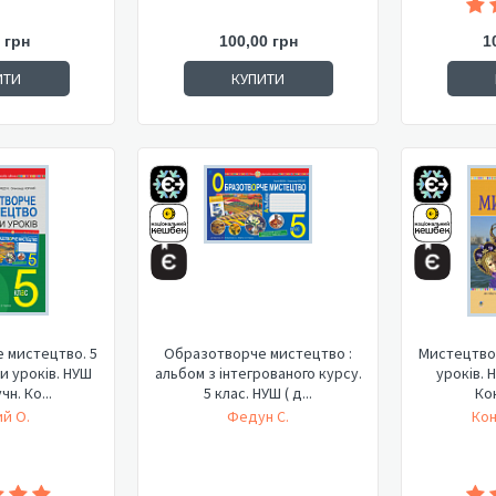
 грн
100,00 грн
1
ИТИ
КУПИТИ
 мистецтво. 5
Образотворче мистецтво :
Мистецтво.
и уроків. НУШ
альбом з інтегрованого курсу.
уроків. Н
чн. Ко...
5 клас. НУШ ( д...
Ко
й О.
Федун С.
Кон