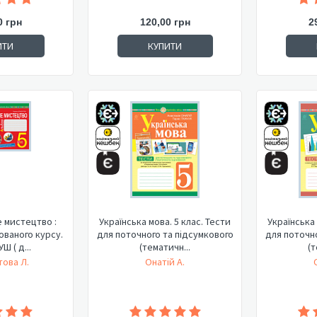
0 грн
120,00 грн
2
ИТИ
КУПИТИ
 мистецтво :
Українська мова. 5 клас. Тести
Українська 
ованого курсу.
для поточного та підсумкового
для поточно
УШ ( д...
(тематичн...
(т
ова Л.
Онатій А.