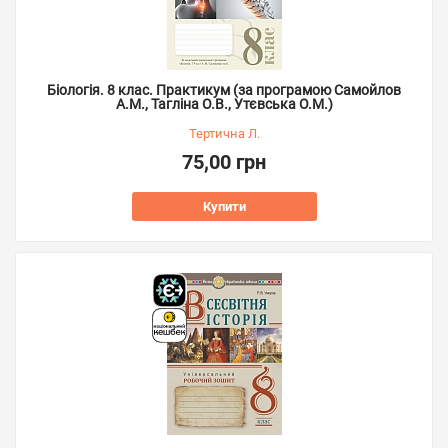
Біологія. 8 клас. Практикум (за програмою Самойлов
А.М., Тагліна О.В., Утєвська О.М.)
Тертична Л.
75,00 грн
Купити