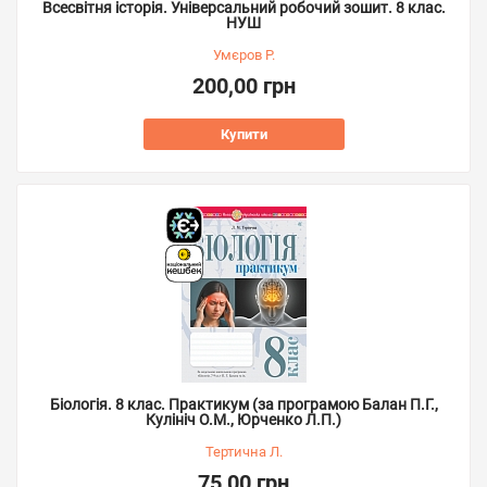
Всесвітня історія. Універсальний робочий зошит. 8 клас.
НУШ
Умєров Р.
200,00 грн
Купити
Біологія. 8 клас. Практикум (за програмою Балан П.Г.,
Кулініч О.М., Юрченко Л.П.)
Тертична Л.
75,00 грн