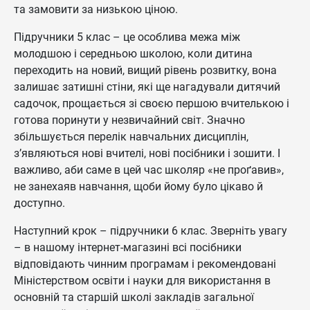
та замовити за низькою ціною.
Підручники 5 клас – це особлива межа між
молодшою і середньою школою, коли дитина
переходить на новий, вищий рівень розвитку, вона
залишає затишні стіни, які ще нагадували дитячий
садочок, прощається зі своєю першою вчителькою і
готова поринути у незвичайний світ. Значно
збільшується перелік навчальних дисциплін,
з’являються нові вчителі, нові посібники і зошити. І
важливо, аби саме в цей час школяр «не проґавив»,
не занехаяв навчання, щоби йому було цікаво й
доступно.
Наступний крок – підручники 6 клас. Зверніть увагу
– в нашому інтернет-магазині всі посібники
відповідають чинним програмам і рекомендовані
Міністерством освіти і науки для використання в
основній та старшій школі закладів загальної