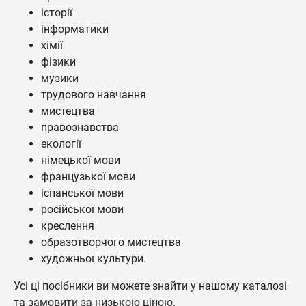
історії
інформатики
хімії
фізики
музики
трудового навчання
мистецтва
правознавства
екології
німецької мови
французької мови
іспанської мови
російської мови
креслення
образотворчого мистецтва
художньої культури.
Усі ці посібники ви можете знайти у нашому каталозі
та замовити за низькою ціною.