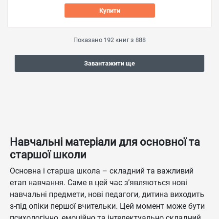
Купити
Показано
192
книг з
888
Завантажити ще
Навчальні матеріали для основної та
старшої школи
Основна і старша школа – складний та важливий
етап навчання. Саме в цей час з’являються нові
навчальні предмети, нові педагоги, дитина виходить
з-під опіки першої вчительки. Цей момент може бути
психологічно, емоційно та інтелектуально складний