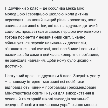
Підручники 5 клас – це особлива межа між
молодшою і середньою школою, коли дитина
переходить на новий, вищий рівень розвитку, вона
залишає затишні стіни, які ще нагадували дитячий
садочок, прощається зі своєю першою вчителькою і
готова поринути у незвичайний світ. Значно
збільшується перелік навчальних дисциплін,
з’являються нові вчителі, нові посібники і зошити. І
важливо, аби саме в цей час школяр «не проґавив»,
не занехаяв навчання, щоби йому було цікаво й
доступно.
Наступний крок – підручники 6 клас. Зверніть увагу
– в нашому інтернет-магазині всі посібники
відповідають чинним програмам і рекомендовані
Міністерством освіти і науки для використання в
основній та старшій школі закладів загальної
середньої освіти з навчанням українською мовою.