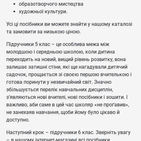
образотворчого мистецтва
художньої культури.
Усі ці посібники ви можете знайти у нашому каталозі
та замовити за низькою ціною.
Підручники 5 клас – це особлива межа між
молодшою і середньою школою, коли дитина
переходить на новий, вищий рівень розвитку, вона
залишає затишні стіни, які ще нагадували дитячий
садочок, прощається зі своєю першою вчителькою і
готова поринути у незвичайний світ. Значно
збільшується перелік навчальних дисциплін,
з’являються нові вчителі, нові посібники і зошити. І
важливо, аби саме в цей час школяр «не проґавив»,
не занехаяв навчання, щоби йому було цікаво й
доступно.
Наступний крок – підручники 6 клас. Зверніть увагу
– в нашому інтернет-магазині всі посібники