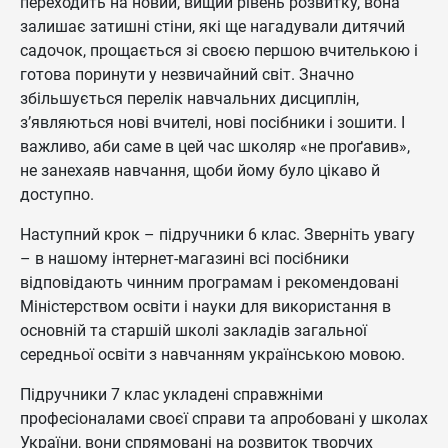
переходить на новий, вищий рівень розвитку, вона
залишає затишні стіни, які ще нагадували дитячий
садочок, прощається зі своєю першою вчителькою і
готова поринути у незвичайний світ. Значно
збільшується перелік навчальних дисциплін,
з’являються нові вчителі, нові посібники і зошити. І
важливо, аби саме в цей час школяр «не проґавив»,
не занехаяв навчання, щоби йому було цікаво й
доступно.
Наступний крок – підручники 6 клас. Зверніть увагу
– в нашому інтернет-магазині всі посібники
відповідають чинним програмам і рекомендовані
Міністерством освіти і науки для використання в
основній та старшій школі закладів загальної
середньої освіти з навчанням українською мовою.
Підручники 7 клас укладені справжніми
професіоналами своєї справи та апробовані у школах
України, вони спрямовані на розвиток творчих