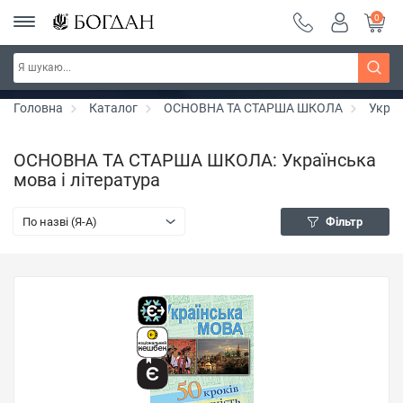
0
РОЗПРОДАЖ ~ 150 грн ~ 200 грн ~ 250 грн ~
Дізнатись більше
300 грн ~ РОЗПРОДАЖ
Головна
Каталог
ОСНОВНА ТА СТАРША ШКОЛА
Украї
ОСНОВНА ТА СТАРША ШКОЛА: Українська
мова і література
По назві (Я-А)
Фільтр