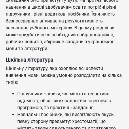
складання ЗНО при вступі у вузи. На протязі всього
навчання в школі здобувачам освіти потрібні різні
підручники і різні додаткові посібники. Їхня якість
безпосередньо впливає на результативність
засвоєння учбового матеріалу. В цьому розділі ви
може придбати весь необхідний набір довідників,
робочих зошитів, збірників завдань з української
мови та літератури.
Шкільна література
Шкільну літературу, яка охоплює всі аспекти
вивчення мови, можна умовно розподілити на кілька
типів:
Підручники – книги, які містять теоретичні
відомості, обсяг яких задається освітньою
програмою, та практичні завдання;
Навчальні посібники, які висвітлюють якусь
певну сторону предмету: хрестоматії, що
містять твори для основного та додаткового