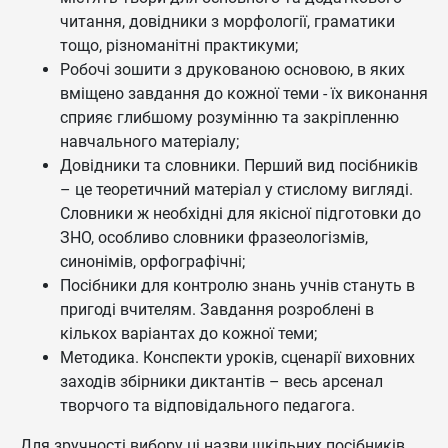
читання, довідники з морфології, граматики
тощо, різноманітні практикуми;
Робочі зошити з друкованою основою, в яких
вміщено завдання до кожної теми - їх виконання
сприяє глибшому розумінню та закріпленню
навчального матеріалу;
Довідники та словники. Перший вид посібників
– це теоретичний матеріал у стислому вигляді.
Словники ж необхідні для якісної підготовки до
ЗНО, особливо словники фразеологізмів,
синонімів, орфографічні;
Посібники для контролю знань учнів стануть в
пригоді вчителям. Завдання розроблені в
кількох варіантах до кожної теми;
Методика. Конспекти уроків, сценарії виховних
заходів збірники диктантів – весь арсенал
творчого та відповідального педагога.
Для зручності вибору ці назви шкільних посібників