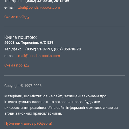
Тел./факс:
(0352) 43-00-46
,
25-18-09
e-mail:
zbut@bohdan-books.com
Схема проїзду
Книга поштою:
46008, м. Тернопіль, А/С 529
Тел./факс:
(0352) 51-97-97
,
(067) 350-18-70
e-mail:
mail@bohdan-books.com
Схема проїзду
Copyright © 1997-2026
Матеріали, що містяться на сайті, захищені законами про
інтелектуальну власність та авторські права. Будь-яке
використання розміщеної на сайті інформації можливе лише за
згоди законних правовласників.
Публічний договір (Оферта)