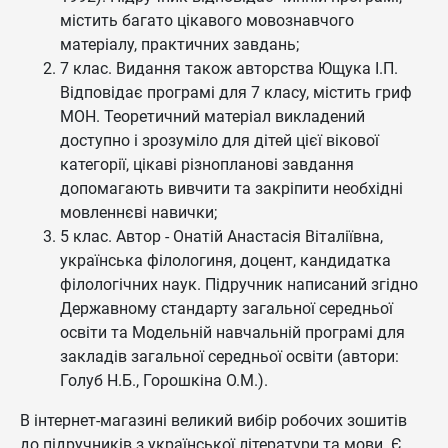
містить багато цікавого мовознавчого
матеріалу, практичних завдань;
7 клас. Видання також авторства Ющука І.П.
Відповідає програмі для 7 класу, містить гриф
МОН. Теоретичний матеріал викладений
доступно і зрозуміло для дітей цієї вікової
категорії, цікаві різнопланові завдання
допомагають вивчити та закріпити необхідні
мовленнєві навички;
5 клас. Автор - Онатій Анастасія Віталіївна,
українська філологиня, доцент, кандидатка
філологічних наук. Підручник написаний згідно
Державному стандарту загальної середньої
освіти та Модельній навчальній програмі для
закладів загальної середньої освіти (автори:
Голуб Н.Б., Горошкіна О.М.).
В інтернет-магазині великий вибір робочих зошитів
до підручників з української літератури та мови. Є