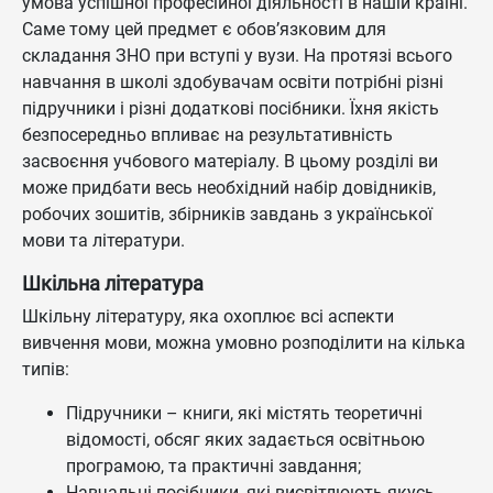
умова успішної професійної діяльності в нашій країні.
Саме тому цей предмет є обов’язковим для
складання ЗНО при вступі у вузи. На протязі всього
навчання в школі здобувачам освіти потрібні різні
підручники і різні додаткові посібники. Їхня якість
безпосередньо впливає на результативність
засвоєння учбового матеріалу. В цьому розділі ви
може придбати весь необхідний набір довідників,
робочих зошитів, збірників завдань з української
мови та літератури.
Шкільна література
Шкільну літературу, яка охоплює всі аспекти
вивчення мови, можна умовно розподілити на кілька
типів:
Підручники – книги, які містять теоретичні
відомості, обсяг яких задається освітньою
програмою, та практичні завдання;
Навчальні посібники, які висвітлюють якусь