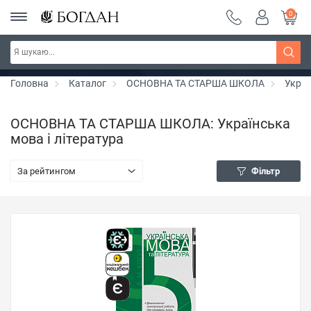
0
Серія "Вандербікери" ~ знижка 25%
Дізнатись більше
Головна
Каталог
ОСНОВНА ТА СТАРША ШКОЛА
Украї
ОСНОВНА ТА СТАРША ШКОЛА: Українська
мова і література
За рейтингом
Фільтр