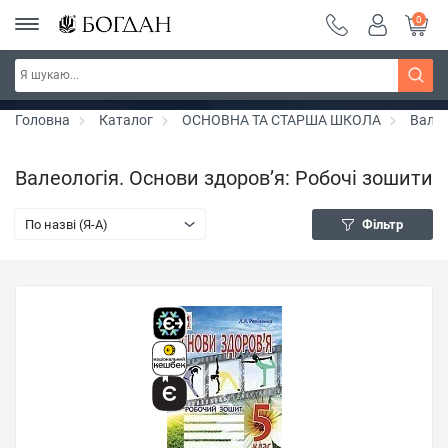
0
РОЗПРОДАЖ ~ 150 грн ~ 200 грн ~ 250 грн ~
Дізнатись більше
300 грн ~ РОЗПРОДАЖ
Головна
Каталог
ОСНОВНА ТА СТАРША ШКОЛА
Валео
Валеологія. Основи здоров’я: Робочі зошити
По назві (Я-А)
Фільтр