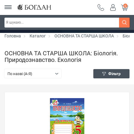
0
РОЗПРОДАЖ ~ 150 грн ~ 200 грн ~ 250 грн ~
Дізнатись більше
300 грн ~ РОЗПРОДАЖ
Головна
Каталог
ОСНОВНА ТА СТАРША ШКОЛА
Біоло
ОСНОВНА ТА СТАРША ШКОЛА: Біологія.
Природознавство. Екологія
По назві (A-Я)
Фільтр