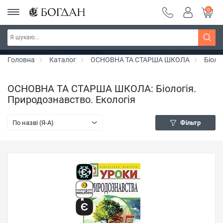
0
Серія "Чейзіана" ~ знижка 20%
Дізнатись більше
Головна
Каталог
ОСНОВНА ТА СТАРША ШКОЛА
Біоло
ОСНОВНА ТА СТАРША ШКОЛА: Біологія.
Природознавство. Екологія
По назві (Я-А)
Фільтр