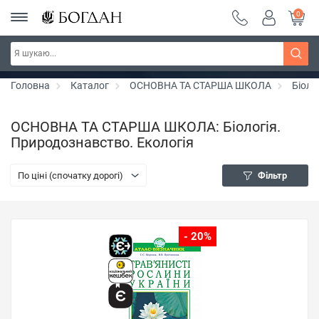
0
РОЗПРОДАЖ ~ 150 грн ~ 200 грн ~ 250 грн ~
Дізнатись більше
300 грн ~ РОЗПРОДАЖ
Головна
Каталог
ОСНОВНА ТА СТАРША ШКОЛА
Біоло
ОСНОВНА ТА СТАРША ШКОЛА: Біологія.
Природознавство. Екологія
По ціні (спочатку дорогі)
Фільтр
- 20%