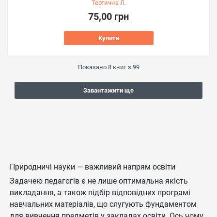
Тертична Л.
75,00 грн
Купити
Показано
8
книг з
99
Завантажити ще
Природничі науки — важливий напрям освіти
Задачею педагогів є не лише оптимальна якість
викладання, а також підбір відповідних програмі
навчальних матеріалів, що слугують фундаментом
для вивчення предметів у закладах освіти. Ось чому