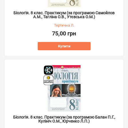
Біологія. 8 клас. Практикум (за програмою Самойлов
А.М., Тагліна О.В., Утєвська О.М.)
Тертична Л.
75,00 грн
Купити
Біологія. 8 клас. Практикум (за програмою Балан П.Г.,
Кулініч О.М., Юрченко Л.П.)