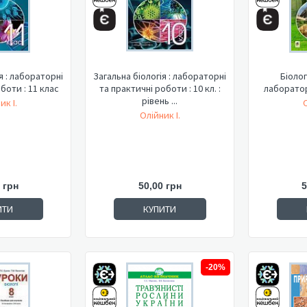
я : лабораторні
Загальна біологія : лабораторні
Біолог
боти : 11 клас
та практичні роботи : 10 кл. :
лаборатор
рівень ...
ик І.
О
Олійник І.
 грн
50,00 грн
5
ИТИ
КУПИТИ
-20%