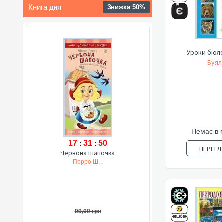
Книга дня
Знижка 50%
Уроки біолог
Буял
Немає в 
17
:
31
:
49
ПЕРЕГЛ
Червона шапочка
Перро Ш. .
99,00 грн