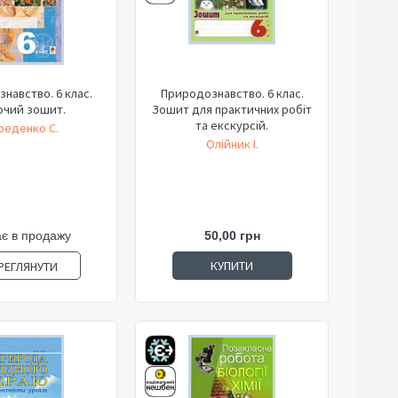
навство. 6 клас.
Природознавство. 6 клас.
очий зошит.
Зошит для практичних робіт
та екскурсій.
реденко С.
Олійник І.
є в продажу
50,00 грн
КУПИТИ
РЕГЛЯНУТИ