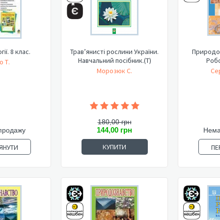
ії. 8 клас.
Трав’янисті рослини України.
Природоз
Навчальний посібник.(Т)
Роб
о Т.
Морозюк С.
Се
180,00 грн
144,00 грн
продажу
Нема
КУПИТИ
ЯНУТИ
ПЕ