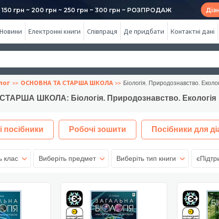
50 грн ~ 200 грн ~ 250 грн ~ 300 грн ~ РОЗПРОДАЖ
Діз
Новини
Електронні книги
Співпраця
Де придбати
Контактні дані
лог
ОСНОВНА ТА СТАРША ШКОЛА
Біологія. Природознавство. Еколо
ТАРША ШКОЛА: Біологія. Природознавство. Екологія
і посібники
Робочі зошити
Посібники для ді
ь клас
Виберіть предмет
Виберіть тип книги
єПідтр