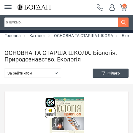
0
РОЗПРОДАЖ ~ 150 грн ~ 200 грн ~ 250 грн ~
Дізнатись більше
300 грн ~ РОЗПРОДАЖ
Головна
Каталог
ОСНОВНА ТА СТАРША ШКОЛА
Біоло
ОСНОВНА ТА СТАРША ШКОЛА: Біологія.
Природознавство. Екологія
За рейтингом
Фільтр