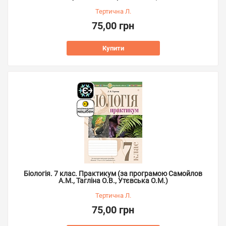
Тертична Л.
75,00 грн
Купити
Біологія. 7 клас. Практикум (за програмою Самойлов
А.М., Тагліна О.В., Утєвська О.М.)
Тертична Л.
75,00 грн