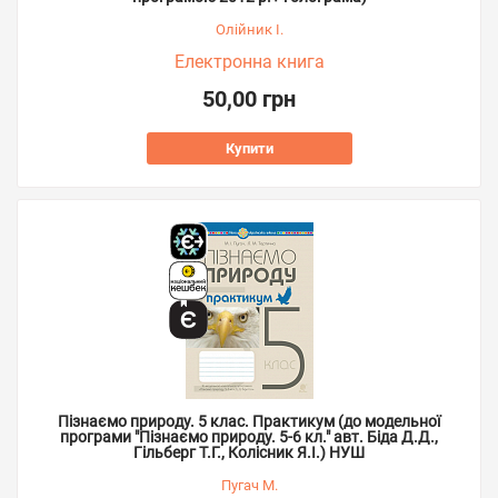
Олійник І.
Електронна книга
50,00 грн
Купити
Пізнаємо природу. 5 клас. Практикум (до модельної
програми "Пізнаємо природу. 5-6 кл." авт. Біда Д.Д.,
Гільберг Т.Г., Колісник Я.І.) НУШ
Пугач М.