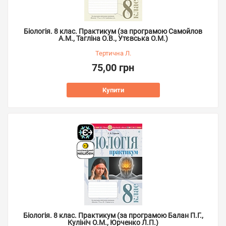
Біологія. 8 клас. Практикум (за програмою Самойлов
А.М., Тагліна О.В., Утєвська О.М.)
Тертична Л.
75,00 грн
Купити
Біологія. 8 клас. Практикум (за програмою Балан П.Г.,
Кулініч О.М., Юрченко Л.П.)