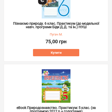
Пізнаємо природу. 6 клас. Практикум (до модельної
навч. програми Біди Д.Д. та ін.) НУШ
Пугач М.
75,00 грн
Купити
eBook Природознавство. Практикум: 5 клас. (за
програмою 2012 р.+ голограма)