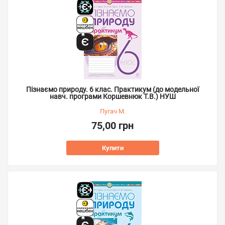
Пізнаємо природу. 6 клас. Практикум (до модельної
навч. програми Коршевнюк Т.В.) НУШ
Пугач М.
75,00 грн
Купити