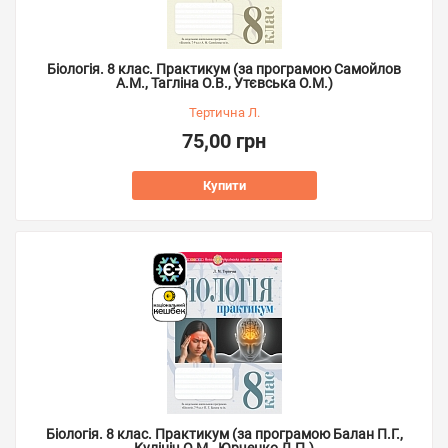
Біологія. 8 клас. Практикум (за програмою Самойлов
А.М., Тагліна О.В., Утєвська О.М.)
Тертична Л.
75,00 грн
Купити
Біологія. 8 клас. Практикум (за програмою Балан П.Г.,