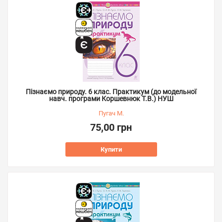
Пізнаємо природу. 6 клас. Практикум (до модельної
навч. програми Коршевнюк Т.В.) НУШ
Пугач М.
75,00 грн
Купити