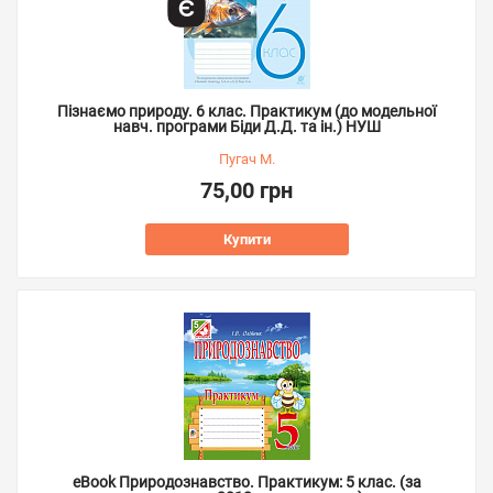
Пізнаємо природу. 6 клас. Практикум (до модельної
навч. програми Біди Д.Д. та ін.) НУШ
Пугач М.
75,00 грн
Купити
eBook Природознавство. Практикум: 5 клас. (за