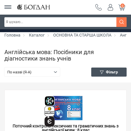
0
РОЗПРОДАЖ ~ 150 грн ~ 200 грн ~ 250 грн ~
Дізнатись більше
300 грн ~ РОЗПРОДАЖ
Головна
Каталог
ОСНОВНА ТА СТАРША ШКОЛА
Англі
Англійська мова: Посібники для
діагностики знань учнів
По назві (Я-А)
Фільтр
Поточний контроль лексичних та граматичних знань з
англійської мови : 8 клас