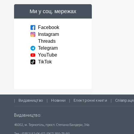
Ми у соц. мережах
Facebook
Instagram
Threads
Telegram
YouTube
TikTok
Видавництво
Новини
Електронні книги
Співпраця
|
|
|
|
Видавництво:
46002, м. Тернопіль, просп. Степана Бандери, 34а
Тел.: (0352) 52-06-07; (067) 350-75-93