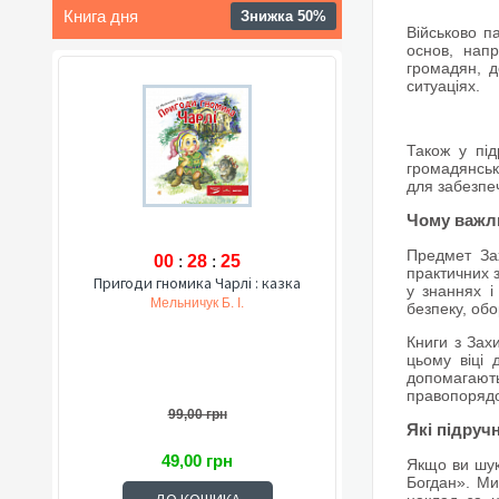
Книга дня
Знижка 50%
Військово п
основ, нап
громадян, д
ситуаціях.
Також у під
громадянську
для забезпе
Чому важли
Предмет За
00
:
28
:
24
практичних з
Пригоди гномика Чарлі : казка
у знаннях і
Мельничук Б. І.
безпеку, обо
Книги з Зах
цьому віці 
допомагають
правопорядо
99,00 грн
Які підруч
49,00 грн
Якщо ви шук
Богдан». Ми