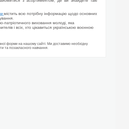
айомитися з асортиментом, де ви знайдете такі
містить всю потрібну інформацію щодо основних
оки
сування.
во-патріотичного виховання молоді, яка
чителів і всіх, хто цікавиться українською воєнною
чної форми на нашому сайті. Ми доставимо необхідну
іти та позакласного навчання.