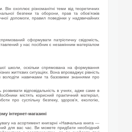
. Він охоплює різноманітні теми від теоретичних
альної безпеки та оборони, прав та обов’язків
чної допомоги, правил поведінки у надзвичайних
 спрямований сформувати патріотичну свідомість,
дставлений у нас посібник є незамінним матеріалом
ршої школи, оскільки спрямована на формування
різних життєвих ситуаціях. Вона впроваджує рівність
ни володіти навичками та базовими знаннями про
 розвивати відповідальність в учнях, адже саме в
Посібники містять корисний практичний матеріал,
боти про суспільну безпеку, здоров’я, екологію,
вому інтернет-магазині
ь увагу на асортимент книгарні «Навчальна книга —
чний для вас час. Ви можете придбати необхідний