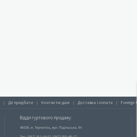
Де придбати
Контактні дані
Доставка і оплата
Foreign 
|
|
|
|
Відділ гуртового продажу:
46008, м. Тернопіль, вул. Подільська, 44
Тел.: (067) 351-44-52, (067) 350-48-17