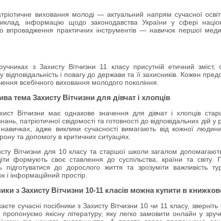
атріотичне виховання молоді — актуальний напрям сучасної освіти
риклад, інформацію щодо законодавства України у сфері націон
о впровадження практичних інструментів — навичок першої меди
ручниках з Захисту Вітчизни 11 класу присутній етичний зміст,
 відповідальність і повагу до держави та її захисників. Кожен пре
чення всебічного виховання молодого покоління.
ва тема Захисту Вітчизни для дівчат і хлопців
хист Вітчизни має однакове значення для дівчат і хлопців ста
нань, патріотичної свідомості та готовності до відповідальних дій у 
 навичках, адже виклики сучасності вимагають від кожної люди
рону та допомогу в критичних ситуаціях.
исту Вітчизни для 10 класу та старшої школи загалом допомагають
діти формують своє ставлення до суспільства, країни та світу. 
 підготуватися до дорослого життя та зрозуміти важливість тур
к і інформаційний простір.
ники з Захисту Вітчизни 10-11 класів можна купити в книжко
аєте сучасні посібники з Захисту Вітчизни 10 чи 11 класу, зверніт
 пропонуємо якісну літературу, яку легко замовити онлайн у зру