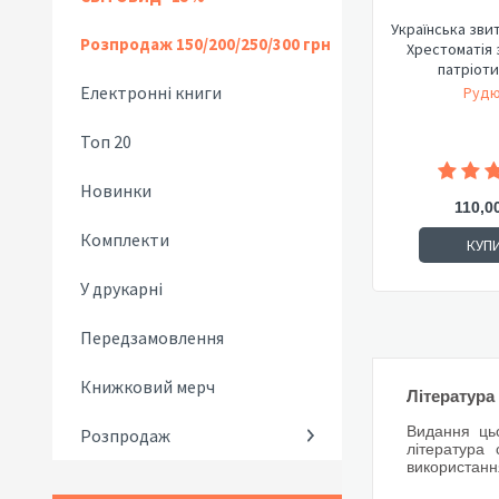
Українська звит
Розпродаж 150/200/250/300 грн
Хрестоматія з військово-
патріотич
Електронні книги
Рудю
Топ 20
Новинки
110,0
Комплекти
КУП
У друкарні
Передзамовлення
Книжковий мерч
Література
Видання цьо
Розпродаж
література 
використання