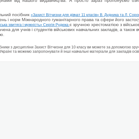
цінами від нашого видавництва. А просто зараз пропонуємо озн
льний посібник
«Захист Вітчизни для дівчат 11 класів» В. Дудника та Л. Сор
нь і норм Міжнародного гуманітарного права та сфери його засто
є зручною хрестоматією з військо
ська звитяга і мужність» Сергія Рудюка
чена для учнів і студентів військових навчальних закладів, а також в
єю.
бники з дисципліни Захист Вітчизни для 10 класу ви можете за допомогою зру
Україні та можемо запропонувати й інші навчальні матеріали для закладів осв