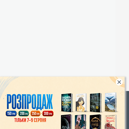
Rights
|
Інтернет-магазин «Видавництво Богдан»:
46018, м. Тернопіль, А/С 529
Тел.: (067) 350-18-70, (066) 727-17-62