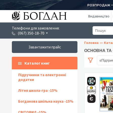
РОЗПРОДАЖ ~ 1
Видавництво
Телефони для замовлення:
(067) 350-18-70
Головна
Ката
Завантажити прайс
ОСНОВНА ТА 
єПідтри
Каталог книг
Підручники та електронні
додатки
Літня школа-гра -15%
Богданова шкільна наука -15%
СВІТОВИД -15%