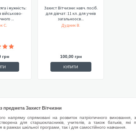
яга і мужність:
Захист Вітчизни: навч. посіб.
для дівчат: 11 кл. для учнів
ного ...
загальноосв...
к С.
Дудник В.
0 грн
100,00 грн
ИТИ
КУПИТИ
 з предмета Захист Вітчизни
го напряму спрямовані на розвиток патріотичного виховання, 
створена для старшокласників, учителів, а також батьків, які 
 в рамках шкільної програми, так і для самостійного навчання.