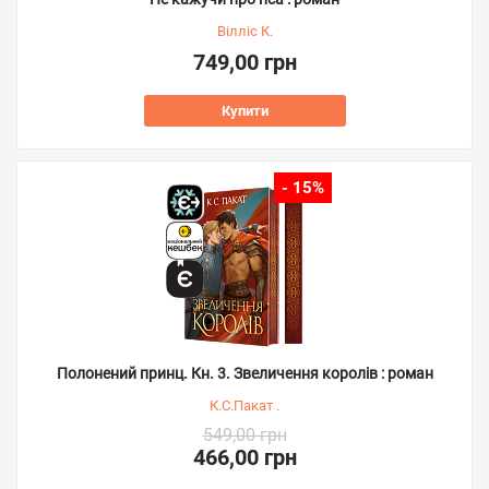
Вілліс К.
749,00 грн
Купити
- 15%
Полонений принц. Кн. 3. Звеличення королів : роман
К.С.Пакат .
549,00 грн
466,00 грн