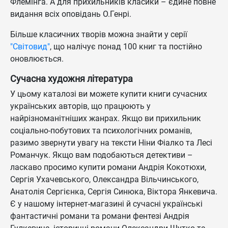
Флемінга. А для прихильників класики – єдине повне
видання всіх оповідань О.Генрі.
Більше класичних творів можна знайти у серії
"Світовид"
, що налічує понад 100 книг та постійно
оновлюється.
Сучасна художня література
У цьому каталозі ви можете купити книги сучасних
українських авторів, що працюють у
найрізноманітніших жанрах. Якщо ви прихильник
соціально-побутових та психологічних романів,
разимо звернути увагу на тексти Ніни Фіалко та Лесі
Романчук. Якщо вам подобаються детективи –
ласкаво просимо купити романи Андрія Кокотюхи,
Сергія Ухачевського, Олександра Вільчинського,
Анатолія Сергієнка, Сергія Синюка, Віктора Янкевича.
Є у нашому інтернет-магазині й сучасні українські
фантастичні романи та романи фентезі Андрія