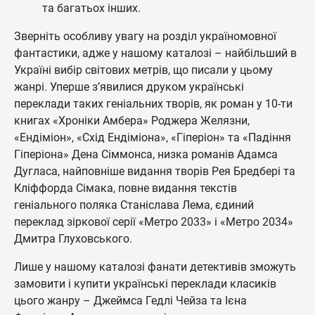
та багатьох інших.
Зверніть особливу увагу на розділ україномовної
фантастики, адже у нашому каталозі – найбільший в
Україні вибір світових метрів, що писали у цьому
жанрі. Уперше з’явилися друком українські
переклади таких геніальних творів, як роман у 10-ти
книгах «Хроніки Амбера» Роджера Желязни,
«Ендіміон», «Схід Ендіміона», «Гіперіон» та «Падіння
Гіперіона» Дена Сіммонса, низка романів Адамса
Дугласа, найповніше видання творів Рея Бредбері та
Кліффорда Сімака, повне видання текстів
геніального поляка Станіслава Лема, єдиний
переклад зіркової серії «Метро 2033» і «Метро 2034»
Дмитра Глуховського.
Лише у нашому каталозі фанати детективів зможуть
замовити і купити українські переклади класиків
цього жанру – Джеймса Гедлі Чейза та Ієна