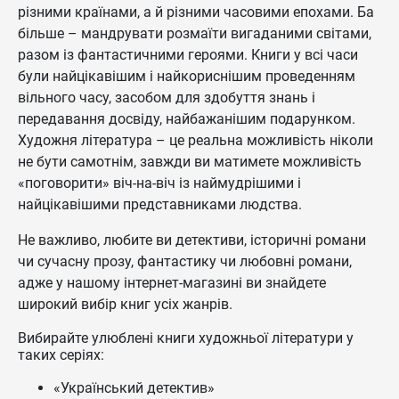
різними країнами, а й різними часовими епохами. Ба
більше – мандрувати розмаїти вигаданими світами,
разом із фантастичними героями. Книги у всі часи
були найцікавішим і найкориснішим проведенням
вільного часу, засобом для здобуття знань і
передавання досвіду, найбажанішим подарунком.
Художня література – це реальна можливість ніколи
не бути самотнім, завжди ви матимете можливість
«поговорити» віч-на-віч із наймудрішими і
найцікавішими представниками людства.
Не важливо, любите ви детективи, історичні романи
чи сучасну прозу, фантастику чи любовні романи,
адже у нашому інтернет-магазині ви знайдете
широкий вибір книг усіх жанрів.
Вибирайте улюблені книги художньої літератури у
таких серіях:
«Український детектив»