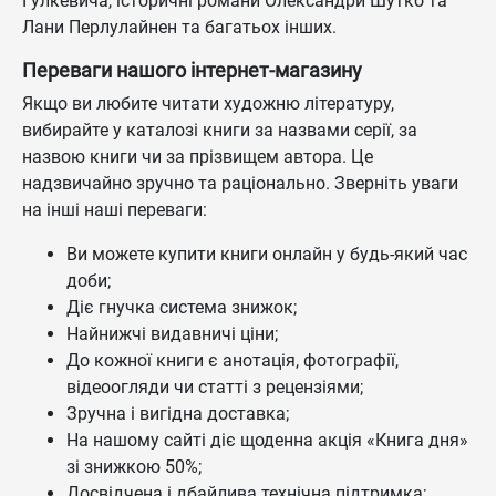
Гулкевича, історичні романи Олександри Шутко та
Лани Перлулайнен та багатьох інших.
Переваги нашого інтернет-магазину
Якщо ви любите читати художню літературу,
вибирайте у каталозі книги за назвами серії, за
назвою книги чи за прізвищем автора. Це
надзвичайно зручно та раціонально. Зверніть уваги
на інші наші переваги:
Ви можете купити книги онлайн у будь-який час
доби;
Діє гнучка система знижок;
Найнижчі видавничі ціни;
До кожної книги є анотація, фотографії,
відеоогляди чи статті з рецензіями;
Зручна і вигідна доставка;
На нашому сайті діє щоденна акція «Книга дня»
зі знижкою 50%;
Досвідчена і дбайлива технічна підтримка;