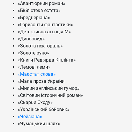
«Авантюрний роман»
«Бібліотека естета»
«Бредберіана»
«Горизонти фантастики»
«Детективна агенція М»
«Дивоовид»
«Золота пектораль»
«Золоте руно»
«Книги Ред’ярда Кіплінга»
«Лемові леми»
«Маєстат слова»
«Мала проза України
«Милий англійський гумор»
«Світовий історичний роман»
«Скарби Сходу»
«Український бойовик»
«Чейзіана»
«Чумацький шлях»