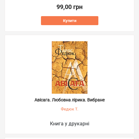
99,00 грн
Купити
Авісага. Любовна лірика. Вибране
Федюк Т.
Книга у друкарні