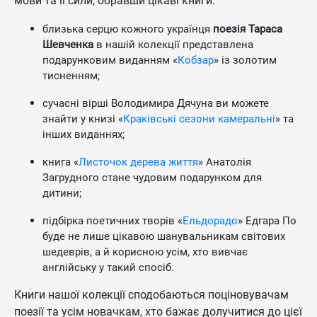
мови та її сили, обравши цікаві книги:
близька серцю кожного українця
поезія Тараса
Шевченка
в нашій колекції представлена
подарунковим виданням «
Кобзар
» із золотим
тисненням;
сучасні вірші Володимира Дячуна ви можете
знайти у книзі «
Краківські сезони камеральні
» та
інших виданнях;
книга «
Листочок дерева життя
» Анатолія
Загрудного стане чудовим подарунком для
дитини;
підбірка поетичних творів «
Ельдорадо
» Едгара По
буде не лише цікавою шанувальникам світових
шедеврів, а й корисною усім, хто вивчає
англійську у такий спосіб.
Книги нашої колекції сподобаються поціновувачам
поезії та усім новачкам, хто бажає долучитися до цієї