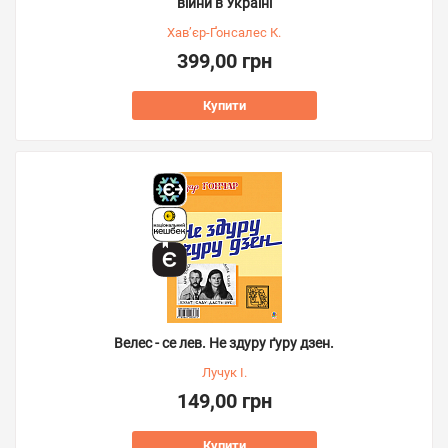
війни в Україні
Хав’єр-Ґонсалес К.
399,00 грн
Купити
Велес - се лев. Не здуру ґуру дзен.
Лучук І.
149,00 грн
Купити