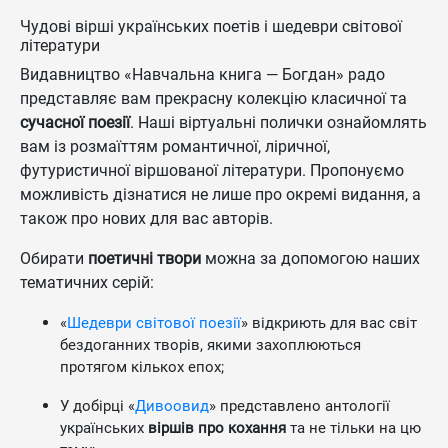
Чудові вірші українських поетів і шедеври світової
літератури
Видавництво «Навчальна книга — Богдан» радо
представляє вам прекрасну колекцію класичної та
сучасної поезії
. Наші віртуальні полички ознайомлять
вам із розмаїттям романтичної, ліричної,
футуристичної віршованої літератури. Пропонуємо
можливість дізнатися не лише про окремі видання, а
також про нових для вас авторів.
Обирати
поетичні твори
можна за допомогою наших
тематичних серій:
«
Шедеври світової поезії
» відкриють для вас світ
бездоганних творів, якими захоплюються
протягом кількох епох;
У добірці «
Дивоовид
» представлено антології
українських
віршів про кохання
та не тільки на цю