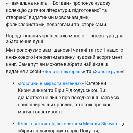
«Навчальна книга — Богдан» пропонує чудову
колекцію дитячої літератури, підготованої та
створеної видатними мовознавцями,
фольклористами, педагогами та істориками.
Народні казки українською мовою — література для
збагачення душі
Ми пропонуємо вам, шановні читачі та гості нашого
книжкового інтернет-магазину, чудовий асортимент
книг. Саме тут ви можете вибрати найцікавіші
видання з серій «
» та «
»:
Золота пектораль
Золоте руно
«
» Катерини
Рослини в міфах та легендах
Киричишиної та Віри Рідкодубської. Ви
дізнаєтеся не лише про походження назв усіх
найпоширеніших рослин, а також про їхні
магічні властивості.
. Це
Колекція книг під авторством Миколи Зінчука
збірки фольклорних творів Покуття,