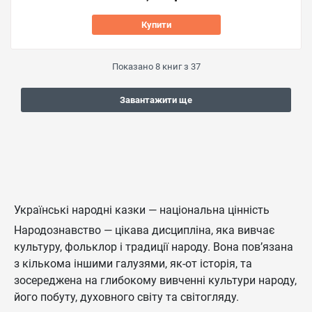
Купити
Показано
8
книг з
37
Завантажити ще
Українські народні казки — національна цінність
Народознавство — цікава дисципліна, яка вивчає
культуру, фольклор і традиції народу. Вона пов’язана
з кількома іншими галузями, як-от історія, та
зосереджена на глибокому вивченні культури народу,
його побуту, духовного світу та світогляду.