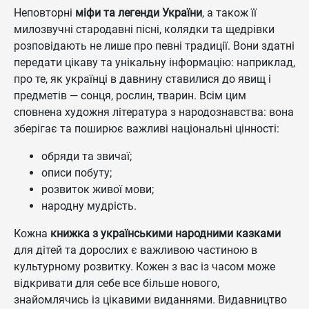
Неповторні
міфи та легенди України
, а також її
милозвучні стародавні пісні, колядки та щедрівки
розповідають не лише про певні традиції. Вони здатні
передати цікаву та унікальну інформацію: наприклад,
про те, як українці в давнину ставилися до явищ і
предметів — сонця, рослин, тварин. Всім цим
сповнена художня література з народознавства: вона
зберігає та поширює важливі національні цінності:
обряди та звичаї;
описи побуту;
розвиток живої мови;
народну мудрість.
Кожна
книжка з українськими народними казками
для дітей та дорослих є важливою частиною в
культурному розвитку. Кожен з вас із часом може
відкривати для себе все більше нового,
знайомлячись із цікавими виданнями. Видавництво