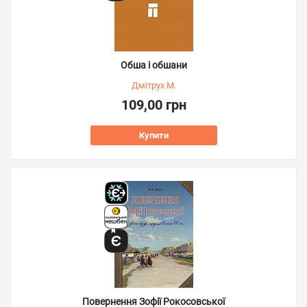
Обша і обшани
Дмітрух М.
109,00 грн
Купити
Повернення Зофії Рокосовської