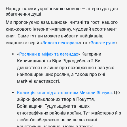
Народні казки українською мовою — література для
збагачення душі
Ми пропонуємо вам, шановні читачі та гості нашого
книжкового інтернет-магазину, чудовий асортимент
книг. Саме тут ви можете вибрати найцікавіші
видання з серій «
» та «
»:
Золота пектораль
Золоте руно
«
» Катерини
Рослини в міфах та легендах
Киричишиної та Віри Рідкодубської. Ви
дізнаєтеся не лише про походження назв усіх
найпоширеніших рослин, а також про їхні
магічні властивості.
. Це
Колекція книг під авторством Миколи Зінчука
збірки фольклорних творів Покуття,
Бойківщини, Гуцульщини та інших
етнографічних районів країни. Тут майстерно й з
любов’ю збережено не лише лексичні
конструкції народної мови, а також