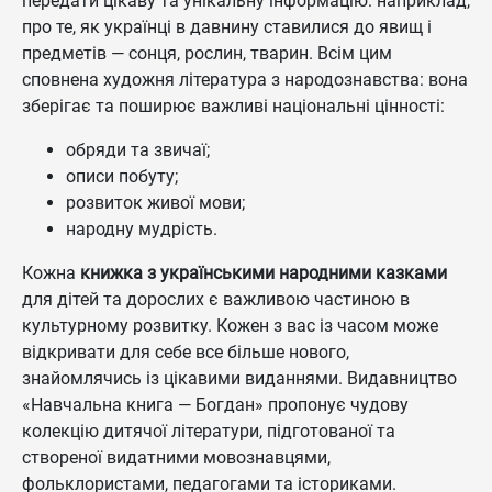
передати цікаву та унікальну інформацію: наприклад,
про те, як українці в давнину ставилися до явищ і
предметів — сонця, рослин, тварин. Всім цим
сповнена художня література з народознавства: вона
зберігає та поширює важливі національні цінності:
обряди та звичаї;
описи побуту;
розвиток живої мови;
народну мудрість.
Кожна
книжка з українськими народними казками
для дітей та дорослих є важливою частиною в
культурному розвитку. Кожен з вас із часом може
відкривати для себе все більше нового,
знайомлячись із цікавими виданнями. Видавництво
«Навчальна книга — Богдан» пропонує чудову
колекцію дитячої літератури, підготованої та
створеної видатними мовознавцями,
фольклористами, педагогами та істориками.