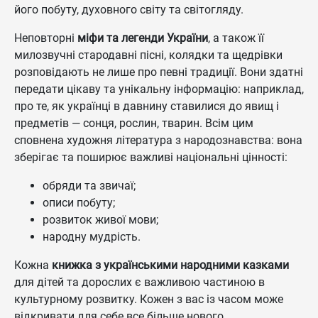
його побуту, духовного світу та світогляду.
Неповторні
міфи та легенди України
, а також її
милозвучні стародавні пісні, колядки та щедрівки
розповідають не лише про певні традиції. Вони здатні
передати цікаву та унікальну інформацію: наприклад,
про те, як українці в давнину ставилися до явищ і
предметів — сонця, рослин, тварин. Всім цим
сповнена художня література з народознавства: вона
зберігає та поширює важливі національні цінності:
обряди та звичаї;
описи побуту;
розвиток живої мови;
народну мудрість.
Кожна
книжка з українськими народними казками
для дітей та дорослих є важливою частиною в
культурному розвитку. Кожен з вас із часом може
відкривати для себе все більше нового,