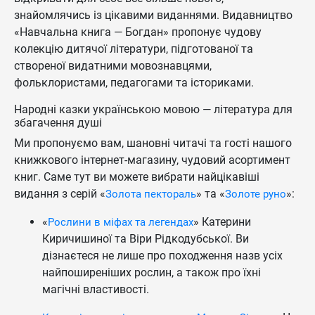
знайомлячись із цікавими виданнями. Видавництво
«Навчальна книга — Богдан» пропонує чудову
колекцію дитячої літератури, підготованої та
створеної видатними мовознавцями,
фольклористами, педагогами та істориками.
Народні казки українською мовою — література для
збагачення душі
Ми пропонуємо вам, шановні читачі та гості нашого
книжкового інтернет-магазину, чудовий асортимент
книг. Саме тут ви можете вибрати найцікавіші
видання з серій «
» та «
»:
Золота пектораль
Золоте руно
«
» Катерини
Рослини в міфах та легендах
Киричишиної та Віри Рідкодубської. Ви
дізнаєтеся не лише про походження назв усіх
найпоширеніших рослин, а також про їхні
магічні властивості.