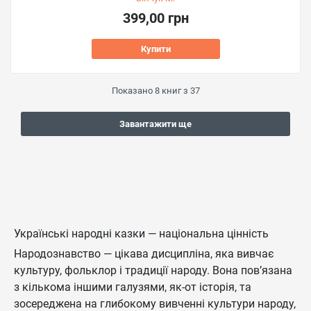
399,00 грн
Купити
Показано
8
книг з
37
Завантажити ще
Українські народні казки — національна цінність
Народознавство — цікава дисципліна, яка вивчає
культуру, фольклор і традиції народу. Вона пов’язана
з кількома іншими галузями, як-от історія, та
зосереджена на глибокому вивченні культури народу,