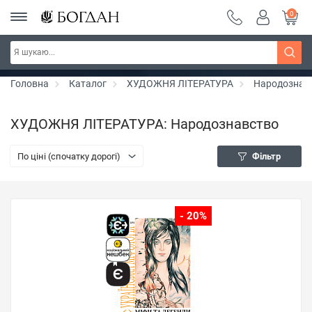
0
Серія "Чейзіана" ~ знижка 20%
Дізнатись більше
Головна
Каталог
ХУДОЖНЯ ЛІТЕРАТУРА
Народознав
ХУДОЖНЯ ЛІТЕРАТУРА: Народознавство
По ціні (спочатку дорогі)
Фільтр
- 20%