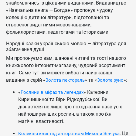
знайомлячись із цікавими виданнями. Видавництво
«Навчальна книга — Богдан» пропонує чудову
колекцію дитячої літератури, підготованої та
створеної видатними мовознавцями,
фольклористами, педагогами та істориками.
Народні казки українською мовою — література для
збагачення душі
Ми пропонуємо вам, шановні читачі та гості нашого
книжкового інтернет-магазину, чудовий асортимент
книг. Саме тут ви можете вибрати найцікавіші
видання з серій «
» та «
»:
Золота пектораль
Золоте руно
«
» Катерини
Рослини в міфах та легендах
Киричишиної та Віри Рідкодубської. Ви
дізнаєтеся не лише про походження назв усіх
найпоширеніших рослин, а також про їхні
магічні властивості.
. Це
Колекція книг під авторством Миколи Зінчука