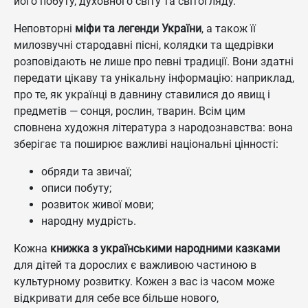
його побуту, духовного світу та світогляду.
Неповторні
міфи та легенди України
, а також її
милозвучні стародавні пісні, колядки та щедрівки
розповідають не лише про певні традиції. Вони здатні
передати цікаву та унікальну інформацію: наприклад,
про те, як українці в давнину ставилися до явищ і
предметів — сонця, рослин, тварин. Всім цим
сповнена художня література з народознавства: вона
зберігає та поширює важливі національні цінності:
обряди та звичаї;
описи побуту;
розвиток живої мови;
народну мудрість.
Кожна
книжка з українськими народними казками
для дітей та дорослих є важливою частиною в
культурному розвитку. Кожен з вас із часом може
відкривати для себе все більше нового,