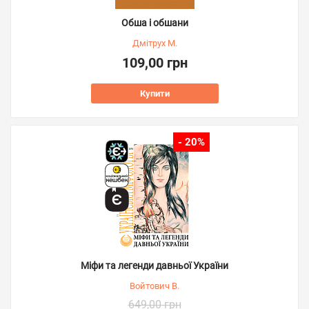
Обша і обшани
Дмітрух М.
109,00 грн
Купити
- 20%
Міфи та легенди давньої України
Войтович В.
649,00 грн