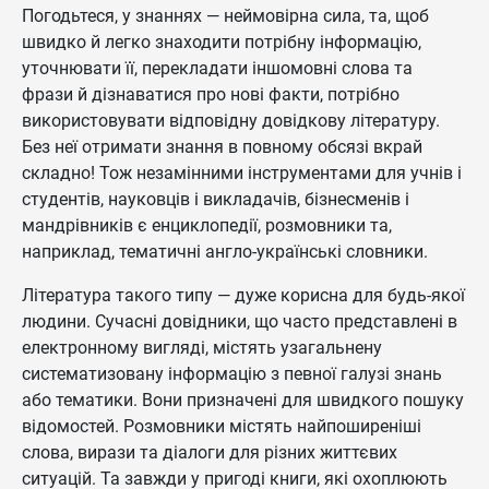
Погодьтеся, у знаннях — неймовірна сила, та, щоб
швидко й легко знаходити потрібну інформацію,
уточнювати її, перекладати іншомовні слова та
фрази й дізнаватися про нові факти, потрібно
використовувати відповідну довідкову літературу.
Без неї отримати знання в повному обсязі вкрай
складно! Тож незамінними інструментами для учнів і
студентів, науковців і викладачів, бізнесменів і
мандрівників є енциклопедії, розмовники та,
наприклад, тематичні англо-українські словники.
Література такого типу — дуже корисна для будь-якої
людини. Сучасні довідники, що часто представлені в
електронному вигляді, містять узагальнену
систематизовану інформацію з певної галузі знань
або тематики. Вони призначені для швидкого пошуку
відомостей. Розмовники містять найпоширеніші
слова, вирази та діалоги для різних життєвих
ситуацій. Та завжди у пригоді книги, які охоплюють