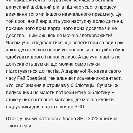
випускний шкільний рік, а під час усього процесу
вивчення того чи іншого навчального предмету. Це
той крок, який вирішить усю наступну долю дитини,
покаже, чого вона варта, чого вона досягла чи не
досягла. І ним аж ніяк не можна злегковажити!
Часом учні сподіваються, що репетитори за один рік
«вкладуть» у їхні голови усі знання, які потрібно було
здобувати довго і наполегливо. А ще учні навіть не
допускають думки, що можна самотужки
підготуватися до тестів. А даремно! Як казав свого
часу Рей Бредбері, геніальний письменник-фантаст,
«Усі свої знання я отримав у бібліотеці». Сучасні ж
випускники не мають потреби йти у бібліотеку –
адже у них є інтернет-магазин, де можна купити
підручники для підготовки до ЗНО.
Отож, у цьому каталозі зібрано ЗНО 2023 книги із
таких серій: