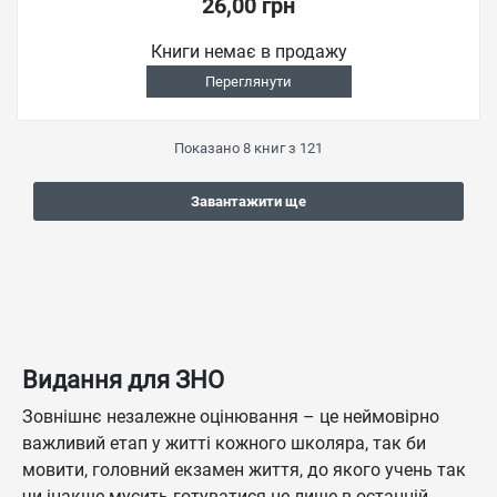
26,00 грн
Книги немає в продажу
Переглянути
Показано
8
книг з
121
Завантажити ще
Видання для ЗНО
Зовнішнє незалежне оцінювання – це неймовірно
важливий етап у житті кожного школяра, так би
мовити, головний екзамен життя, до якого учень так
чи інакше мусить готуватися не лише в останній,