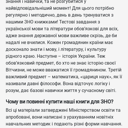
знання і навички, та не розгубитися у
найвідповідальніший момент! Для цього потрібно
регулярно і методично, день в день тренуватися з
нашими ЗНО книжками! Тестові завдання з
української мови та літератури обов’язкові для всіх,
адже знання державної мови важливе скрізь, де би
надалі не вчилися. Кожен громадянин країни має
досконало знати і мову, і літературу, і культуру
рідного краю. Наступне – історія України. Теж
обов’язковий предмет, бо хто не знає історію своєї
Вітчизни, не може вважатися її громадянином. Третій
важливий предмет – математика, «цариця наук», як її
називали давні філософи. Вона відточує логіку і
розум, дає базові навички життя у сучасному світі.
Чому ви повинні купити наші книги для ЗНО?
Всі ці матеріали затверджені Міністерством освіти та
апробовані, вони написані з урахуванням новітніх
навчальних методик і подають різні форми навчання.