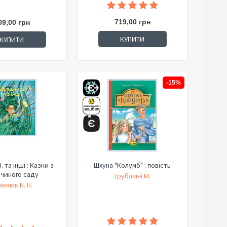
719,00 грн
09,00 грн
КУПИТИ
КУПИТИ
-15%
 та інші : Казки з
Шхуна "Колумб" : повість
чиного саду
Трублаїні М.
менюк Н. Н.