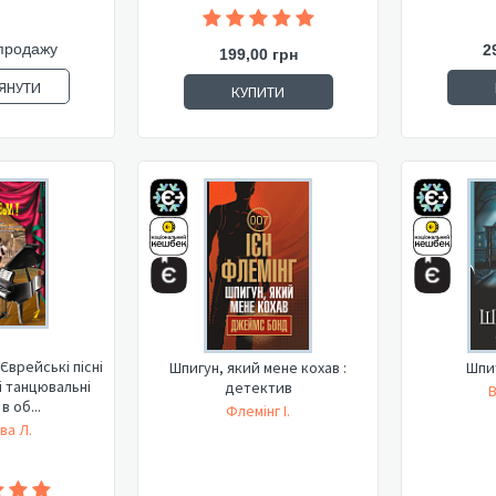
продажу
2
199,00 грн
ЯНУТИ
КУПИТИ
Єврейські пісні
Шпигун, який мене кохав :
Шпит
і танцювальні
детектив
В
в об...
Флемінг І.
ва Л.