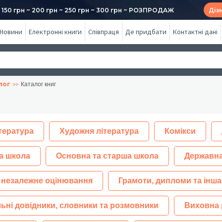
50 грн ~ 200 грн ~ 250 грн ~ 300 грн ~ РОЗПРОДАЖ
Діз
Новини
Електронні книги
Співпраця
Де придбати
Контактні дані
лог
Каталог книг
тература
Художня література
Комікси
а школа
Основна та старша школа
Державна
 незалежне оцінювання
Грамоти, дипломи та інша
ьні довідники, словники та розмовники
Виховна 