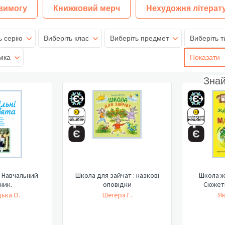
 вимогу
Книжковий мерч
Нехудожня літерат
ь серію
Виберіть клас
Виберіть предмет
Виберіть т
мка
Показати
Зна
: Навчальний
Школа для зайчат : казкові
Школа ж
ник.
оповідки
Сюжет
ька О.
Шегера Г.
Як