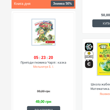
Книга дня
Знижка 50%
50,00
КУП
05
:
23
:
19
Пригоди гномика Чарлі : казка
Мельничук Б. І.
Школа жабен
Математика. 
99,00 грн
Якимен
49,00 грн