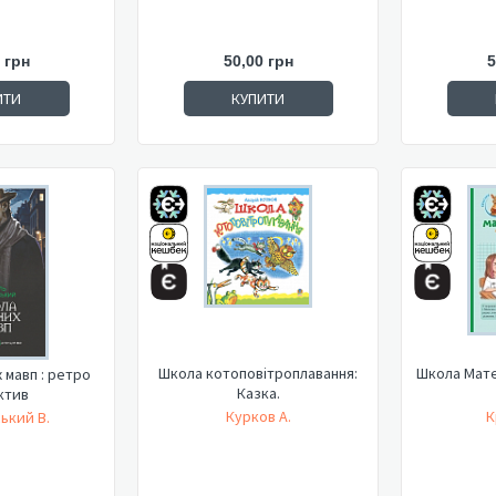
 грн
50,00 грн
5
ИТИ
КУПИТИ
Школа котоповітроплавання:
Школа Мате
п : ретро
Казка.
ктив
Курков А.
К
ький В.