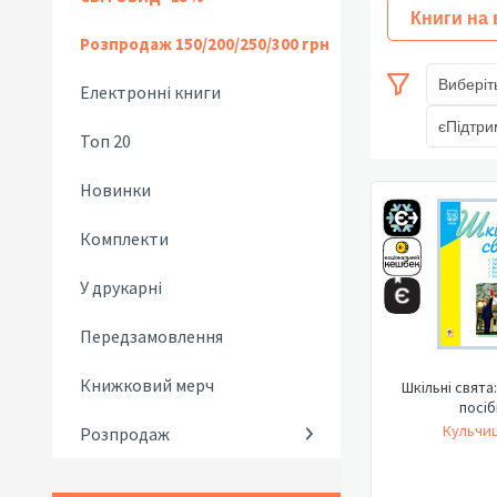
Книги на
Розпродаж 150/200/250/300 грн
Виберіт
Електронні книги
єПідтри
Топ 20
Новинки
Комплекти
У друкарні
Передзамовлення
Книжковий мерч
Шкільні свята
посіб
Кульчиц
Розпродаж