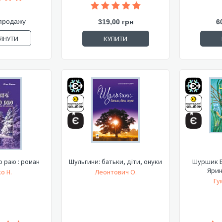
продажу
319,00 грн
6
ЯНУТИ
КУПИТИ
о раю : роман
Шульгини: батьки, діти, онуки
Шуршик В.
Ярин
о Н.
Леонтович О.
Гу