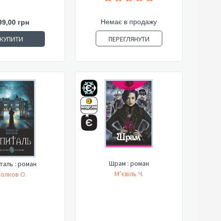
Немає в продажу
99,00 грн
ПЕРЕГЛЯНУТИ
КУПИТИ
Шрам : роман
аль : роман
М’євіль Ч.
олков О.