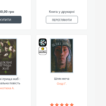
50,00 грн
Книга у друкарні
КУПИТИ
ПЕРЕГЛЯНУТИ
Шлях меча
і ігрища жаб :
альна повість
Олді Г.
котюха А.