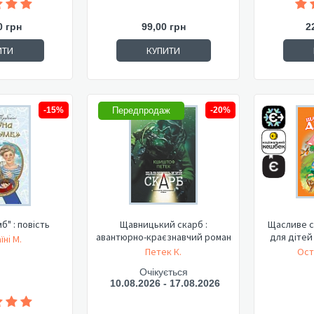
0 грн
99,00 грн
2
ИТИ
КУПИТИ
-15%
Передпродаж
-20%
б" : повість
Щавницький скарб :
Щасливе св
авантюрно-краєзнавчий роман
для дітей
їні М.
Петек К.
Ост
Очікується
10.08.2026 - 17.08.2026