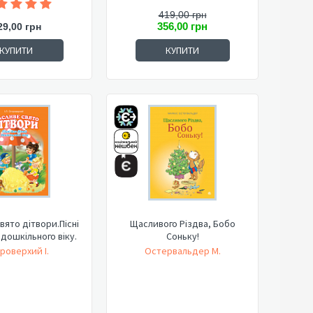
419,00 грн
356,00 грн
29,00 грн
КУПИТИ
КУПИТИ
ято дітвори.Пісні
Щасливого Різдва, Бобо
 дошкільного віку.
Соньку!
роверхий І.
Остервальдер М.