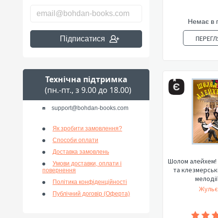
Немає в 
ПЕРЕГЛ
Підписатися
Технічна підтримка
(пн.-пт., з 9.00 до 18.00)
support@bohdan-books.com
Як зробити замовлення?
Способи оплати
Доставка замовлень
Шолом алейхем! 
Умови доставки, оплати і
та клезмерськ
повернення
мелодії 
Політика конфіденційності
Жульє
Публічний договір (Оферта)