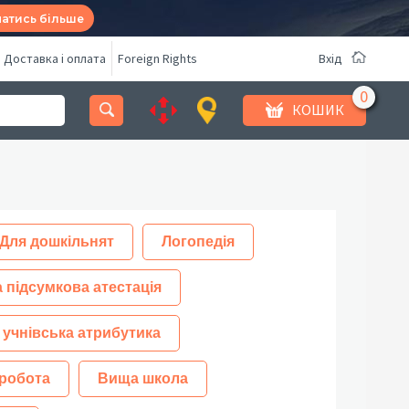
натись більше
Доставка і оплата
Foreign Rights
Вхід
КОШИК
Для дошкільнят
Логопедія
 підсумкова атестація
 учнівська атрибутика
робота
Вища школа