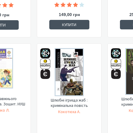
149,00 грн
2
0 грн
КУПИТИ
ИТИ
авжнього
Шлюбн
Шлюбні ігрища жаб :
. Зошит. НУШ
кримін
кримінальна повість
ко Л.
Ко
Кокотюха А.