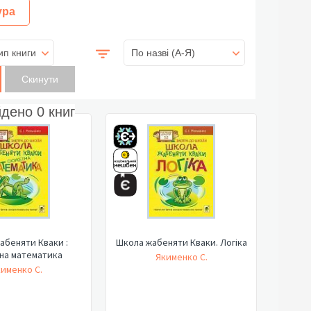
ура
ип книги
По назві (A-Я)
йдено
0
книг
абеняти Кваки :
Школа жабеняти Кваки. Логіка
на математика
Якименко С.
именко С.