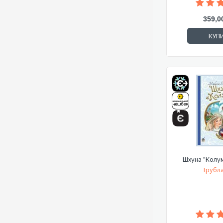
359,0
КУП
Шхуна "Колум
Трубла