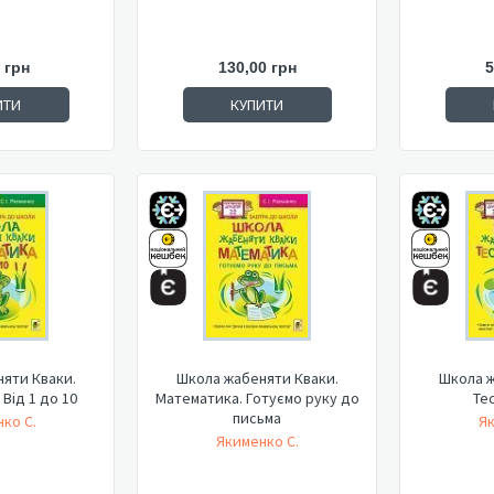
 грн
130,00 грн
5
ИТИ
КУПИТИ
яти Кваки.
Школа жабеняти Кваки.
Школа ж
Від 1 до 10
Математика. Готуємо руку до
Те
письма
ко С.
Як
Якименко С.