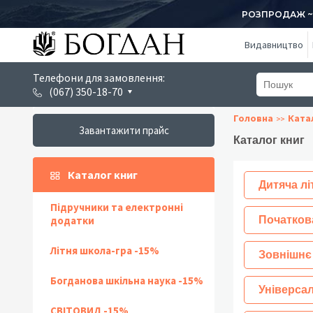
РОЗПРОДАЖ ~ 1
Видавництво
Телефони для замовлення:
(067) 350-18-70
Головна
Ката
Завантажити прайс
Каталог книг
Каталог книг
Дитяча лі
Підручники та електронні
додатки
Початков
Літня школа-гра -15%
Зовнішнє
Богданова шкільна наука -15%
Універсал
СВІТОВИД -15%