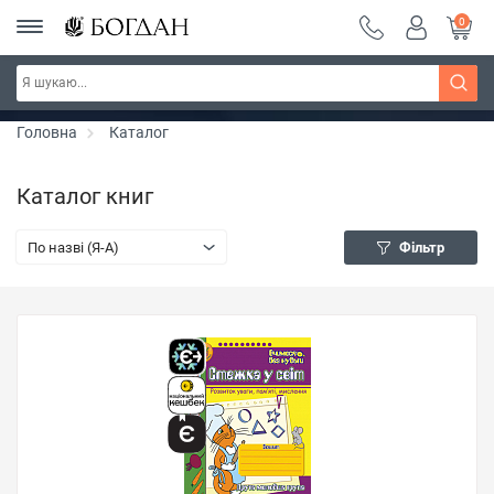
0
Серія "Вандербікери" ~ знижка 25%
Дізнатись більше
Головна
Каталог
Каталог книг
По назві (Я-А)
Фільтр