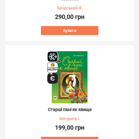
Бродський Я.
290,00 грн
Купити
Старші пані як явище
Матурата І.
199,00 грн