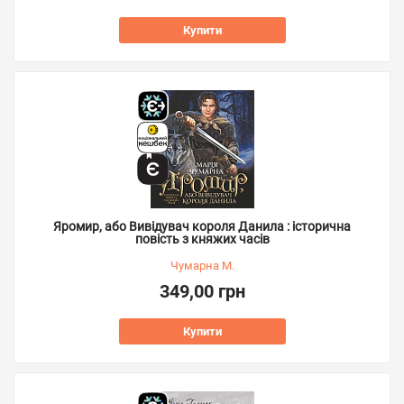
Купити
Яромир, або Вивідувач короля Данила : історична
повість з княжих часів
Чумарна М.
349,00 грн
Купити