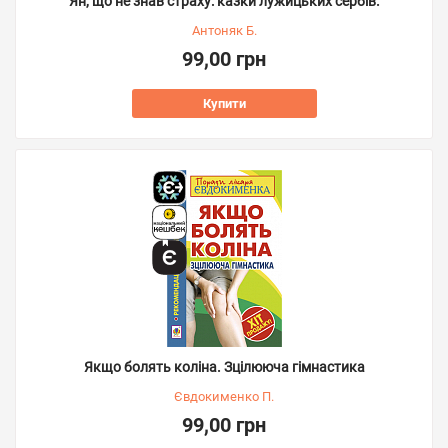
Ян, що не знав страху: казки лужицьких сербів.
Антоняк Б.
99,00 грн
Купити
Якщо болять коліна. Зцілююча гімнастика
Євдокименко П.
99,00 грн