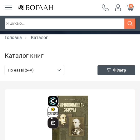
0
Серія "Чейзіана" ~ знижка 20%
Дізнатись більше
Головна
Каталог
Каталог книг
По назві (Я-А)
Фільтр