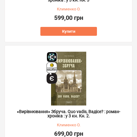
хроніка : у 3 кн. Кн. 3
Клименко О.
599,00 грн
Купити
«Вирівнювання» Збруча. Quo vadis, Вадісе? : роман-
хроніка : у 3 кн. Кн. 2.
Клименко О.
699,00 грн