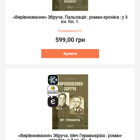
«Вирівнювання» Збруча. Пальпація : роман-хроніка : у 3
кн. Кн. 1.
Клименко О.
599,00 грн
Купити
«Вирівнювання» Збруча. Меч Германаріха : роман-