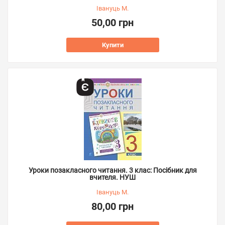
Івануць М.
50,00 грн
Купити
Уроки позакласного читання. 3 клас: Посібник для
вчителя. НУШ
Івануць М.
80,00 грн