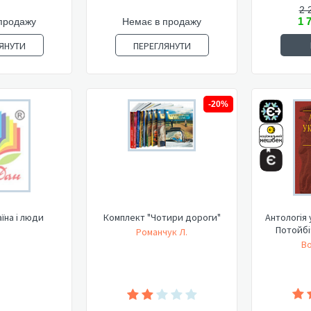
2 
1 
продажу
Немає в продажу
ЯНУТИ
ПЕРЕГЛЯНУТИ
-20%
аїна і люди
Комплект "Чотири дороги"
Антологія 
Потойбіч
Романчук Л.
Во