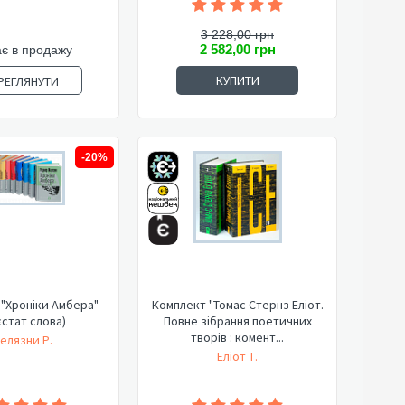
3 228,00 грн
2 582,00 грн
є в продажу
КУПИТИ
РЕГЛЯНУТИ
-20%
"Хроніки Амбера"
Комплект "Томас Стернз Еліот.
стат слова)
Повне зібрання поетичних
творів : комент...
елязни Р.
Еліот Т.