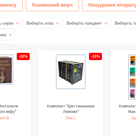
 вимогу
Книжковий мерч
Нехудожня літерат
ь серію
Виберіть клас
Виберіть предмет
Виберіть т
мка
-20%
-20%
Антологія
Комплект "Шестикнижжя
Комплект
ого міфу"
Лемове"
Має
ич В.
Лем С.
Бр