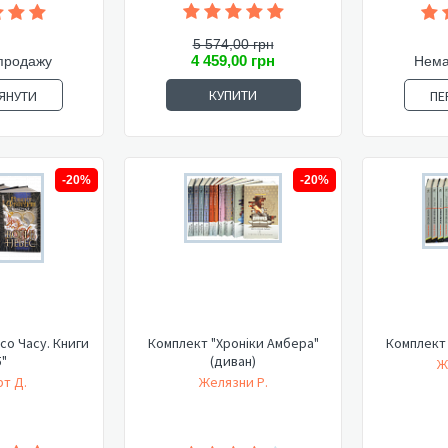
5 574,00 грн
4 459,00 грн
продажу
Нема
КУПИТИ
ЯНУТИ
ПЕ
-20%
-20%
со Часу. Книги
Комплект "Хроніки Амбера"
Комплект 
5"
(диван)
Ж
т Д.
Желязни Р.