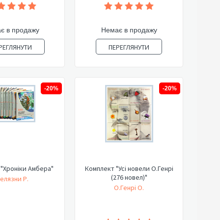
є в продажу
Немає в продажу
РЕГЛЯНУТИ
ПЕРЕГЛЯНУТИ
-20%
-20%
"Хроніки Амбера"
Комплект "Усі новели О.Генрі
(276 новел)"
елязни Р.
О.Генрі О.