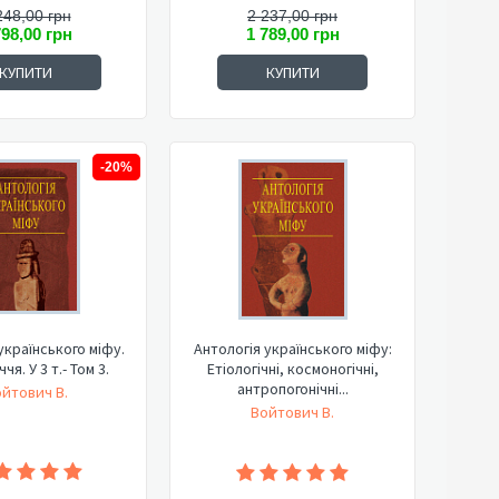
248,00 грн
2 237,00 грн
798,00 грн
1 789,00 грн
КУПИТИ
КУПИТИ
-20%
українського міфу.
Антологія українського міфу:
чя. У 3 т.- Том 3.
Етіологічні, космоногічні,
антропогонічні...
йтович В.
Войтович В.