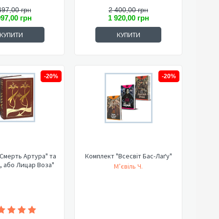
497,00 грн
2 400,00 грн
997,00 грн
1 920,00 грн
КУПИТИ
КУПИТИ
-20%
-20%
Смерть Артура" та
Комплект "Всесвіт Бас-Лаґу"
, або Лицар Воза"
М’євіль Ч.