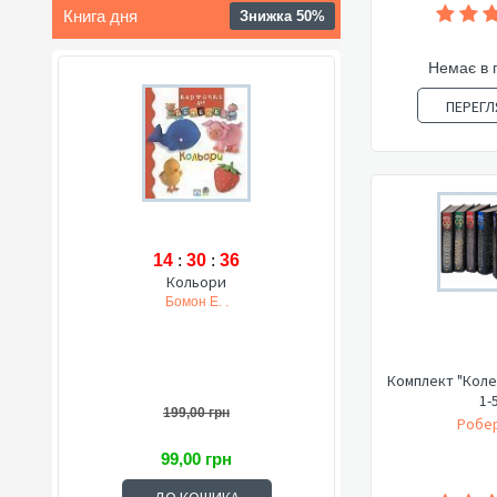
Книга дня
Знижка 50%
Немає в 
ПЕРЕГЛ
14
:
30
:
35
Кольори
Бомон Е. .
Комплект "Коле
1-
199,00 грн
Робер
99,00 грн