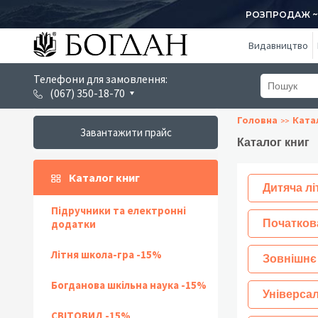
РОЗПРОДАЖ ~ 1
Видавництво
Телефони для замовлення:
(067) 350-18-70
Головна
Ката
Завантажити прайс
Каталог книг
Каталог книг
Дитяча лі
Підручники та електронні
додатки
Початков
Літня школа-гра -15%
Зовнішнє
Богданова шкільна наука -15%
Універсал
СВІТОВИД -15%