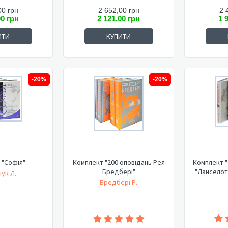
00 грн
2 652,00 грн
2 
00 грн
2 121,00 грн
1 
ИТИ
КУПИТИ
-20%
-20%
 "Софія"
Комплект "200 оповідань Рея
Комплект "
Бредбері"
"Ланселот
ук Л.
Бредбері Р.