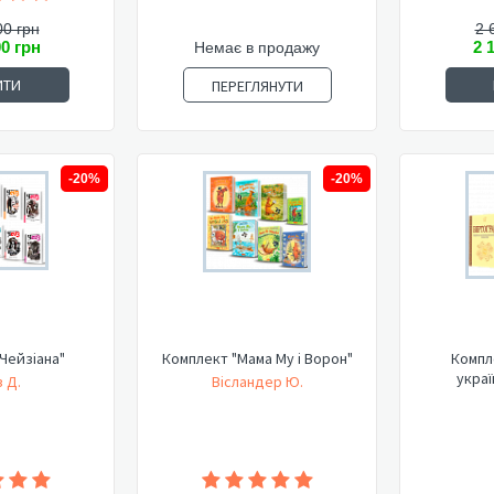
00 грн
2 
00 грн
2 
Немає в продажу
ИТИ
ПЕРЕГЛЯНУТИ
-20%
-20%
Чейзіана"
Комплект "Мама Му і Ворон"
Компл
украї
 Д.
Вісландер Ю.