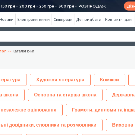
50 грн ~ 200 грн ~ 250 грн ~ 300 грн ~ РОЗПРОДАЖ
Діз
Новини
Електронні книги
Співпраця
Де придбати
Контактні дані
лог
Каталог книг
тература
Художня література
Комікси
а школа
Основна та старша школа
Державна
 незалежне оцінювання
Грамоти, дипломи та інша
ьні довідники, словники та розмовники
Виховна 