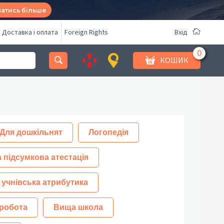
натись більше
Доставка і оплата
Foreign Rights
Вхід
КОШИК
Для дошкільнят
Логопедія
 підсумкова атестація
 учнівська атрибутика
робота
Вища школа