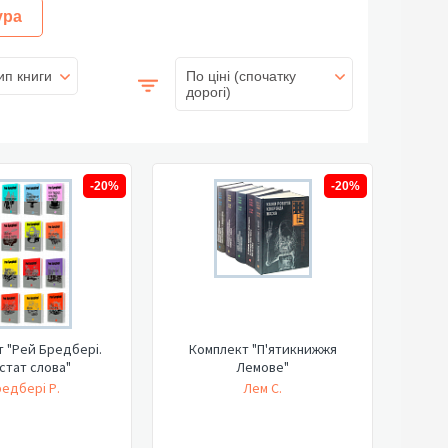
ура
ип книги
По ціні (спочатку
дорогі)
-20%
-20%
 "Рей Бредбері.
Комплект "П'ятикнижжя
стат слова"
Лемове"
едбері Р.
Лем С.