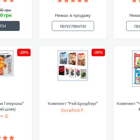
00 грн
00 грн
Немає в продажу
Нема
ИТИ
ПЕРЕГЛЯНУТИ
ПЕ
-20%
-20%
ні Гіперіона"
Комплект "Рей Бредбері"
Комплект "Ч
ий шлях)
4
Бредбері Р.
нс Д.