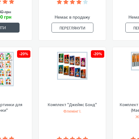
00 грн
00 грн
Немає в продажу
Нема
ИТИ
ПЕРЕГЛЯНУТИ
ПЕ
-20%
-20%
артинки для
Комплект "Джеймс Бонд"
Комплект 
нки"
(Має
Флемінг І.
Ж