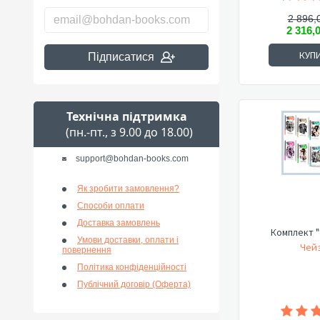
2 896,
2 316,
КУП
Підписатися
Технічна підтримка
(пн.-пт., з 9.00 до 18.00)
support@bohdan-books.com
Як зробити замовлення?
Способи оплати
Доставка замовлень
Комплект "
Умови доставки, оплати і
Чейз
повернення
Політика конфіденційності
Публічний договір (Оферта)