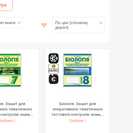
ура
ип книги
По ціні (спочатку
дорогі)
гія. Зошит для
Біологія. Зошит для
ного тематичного
оперативного тематичного
 контролю знань...
тестового контролю знань...
лійник І.
Олійник І.