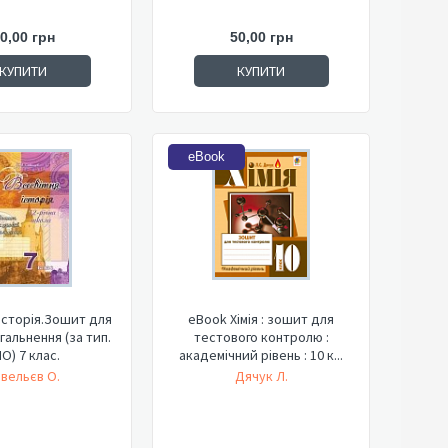
0,00 грн
50,00 грн
КУПИТИ
КУПИТИ
eBook
історія.Зошит для
eBook Хімія : зошит для
гальнення (за тип.
тестового контролю :
О) 7 клас.
академічний рівень : 10 к...
вельєв О.
Дячук Л.