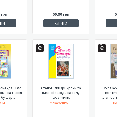
 грн
50,00 грн
5
ИТИ
КУПИТИ
омендації до
Степові лицарі. Уроки та
Українсь
оків навчання
виховні заходи на тему
Практич
 буквар...
козаччини.
діагност
а М.
Макаренко О.
По