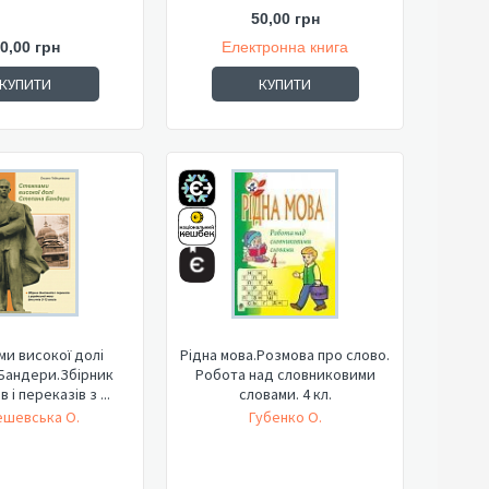
50,00 грн
0,00 грн
Електронна книга
КУПИТИ
КУПИТИ
и високої долі
Рідна мова.Розмова про слово.
Бандери.Збірник
Робота над словниковими
 і переказів з ...
словами. 4 кл.
ешевська О.
Губенко О.