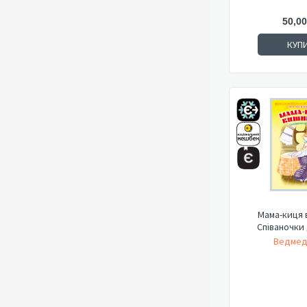
50,00
КУП
Мама-киця 
Співаночки 
Ведмед