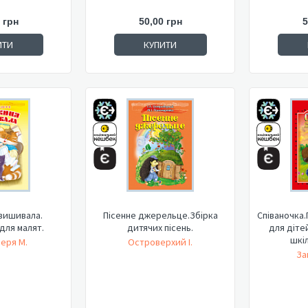
 грн
50,00 грн
5
ИТИ
КУПИТИ
вишивала.
Пісенне джерельце.Збірка
Співаночка.
для малят.
дитячих пісень.
для діте
шкіл
еря М.
Островерхий І.
За