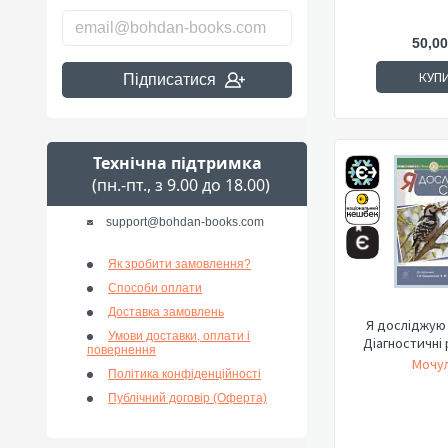
50,00
КУП
Підписатися
Технічна підтримка
(пн.-пт., з 9.00 до 18.00)
support@bohdan-books.com
Як зробити замовлення?
Способи оплати
Доставка замовлень
Я досліджую с
Умови доставки, оплати і
Діагностичні
повернення
Мочул
Політика конфіденційності
Публічний договір (Оферта)