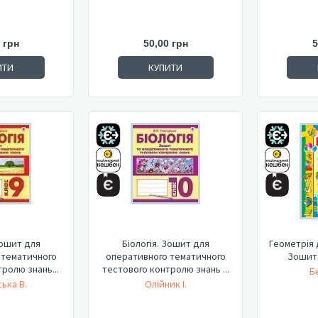
 грн
50,00 грн
5
ИТИ
КУПИТИ
Зошит для
Біологія. Зошит для
Геометрія 
 тематичного
оперативного тематичного
Зошит:
ролю знань...
тестового контролю знань ...
Б
ька В.
Олійник І.