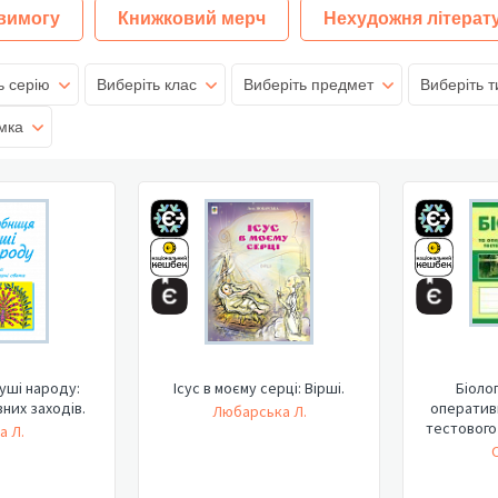
 вимогу
Книжковий мерч
Нехудожня літерат
ь серію
Виберіть клас
Виберіть предмет
Виберіть т
мка
уші народу:
Ісус в моєму серці: Вірші.
Біоло
вних заходів.
оператив
Любарська Л.
тестового
а Л.
О