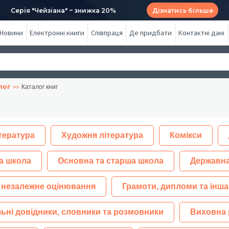
Серія "Чейзіана" ~ знижка 20%
Дізнатись більше
Новини
Електронні книги
Співпраця
Де придбати
Контактні дані
лог
Каталог книг
тература
Художня література
Комікси
а школа
Основна та старша школа
Державна
 незалежне оцінювання
Грамоти, дипломи та інша
ьні довідники, словники та розмовники
Виховна 