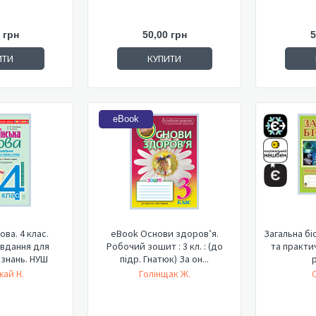
 грн
50,00 грн
5
ИТИ
КУПИТИ
eBook
ова. 4 клас.
eBook Основи здоров’я.
Загальна бі
авдання для
Робочий зошит : 3 кл. : (до
та практич
 знань. НУШ
підр. Гнатюк) За он...
р
ай Н.
Голінщак Ж.
О