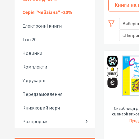
Книги на
Серія "Чейзіана" -20%
Виберіт
Електронні книги
єПідтри
Топ 20
Новинки
Комплекти
У друкарні
Передзамовлення
Книжковий мерч
Скарбниця д
сценарії вихо
Пунд
Розпродаж