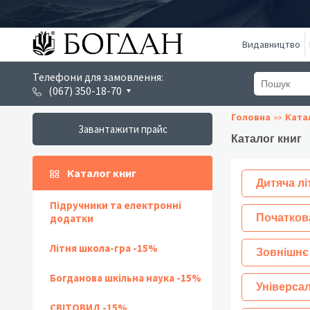
Видавництво
Телефони для замовлення:
(067) 350-18-70
Головна
Ката
Завантажити прайс
Каталог книг
Каталог книг
Дитяча лі
Підручники та електронні
додатки
Початков
Літня школа-гра -15%
Зовнішнє
Богданова шкільна наука -15%
Універсал
СВІТОВИД -15%