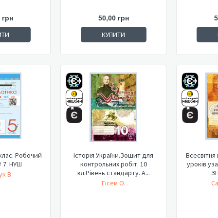
 грн
50,00 грн
5
ИТИ
КУПИТИ
клас. Робочий
Історія України.Зошит для
Всесвітня 
 7. НУШ
контрольних робіт. 10
уроків уза
кл.Рівень стандарту. А...
ЗН
к В.
Гісем О.
Са