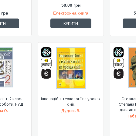
50,00 грн
 грн
Електронна книга
5
ИТИ
КУПИТИ
віт. 2 клас.
Інноваційні технології на уроках
Стежкам
 роботи. НУШ
хімії.
Степана 
диктантів
а О.
Дудник В.
Теб