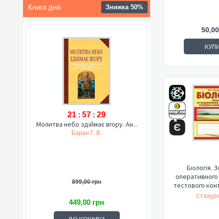
Книга дня
Знижка 50%
50,00
КУП
21
:
57
:
27
Молитва небо здіймає вгору. Ан...
Баран Г. В.
Біологія. 
оперативного
899,00 грн
тестового конт
Стахурс
449,00 грн