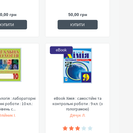
0,00 грн
50,00 грн
КУПИТИ
КУПИТИ
eBook
ологія : лабораторні
eBook Хімія : самостійні та
ні роботи : 10 кл.:
контрольні роботи : 9 кл. (з
івень с...
голограмою)
лійник І.
Дячук Л.